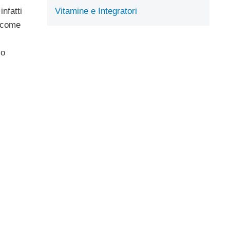
nfatti
Vitamine e Integratori
e come
co