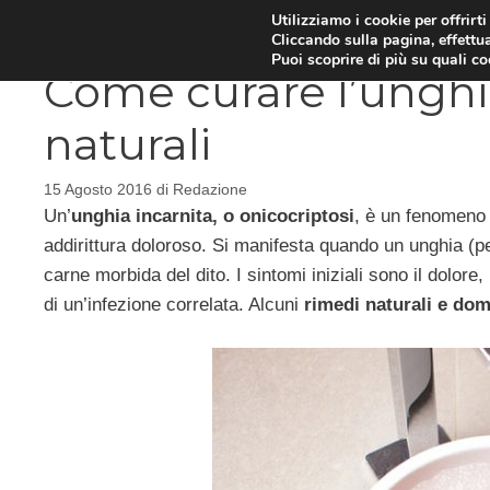
Vai
Utilizziamo i cookie per offrirt
DIETE E METABOLISMO
PSIC
Cliccando sulla pagina, effettua
al
Puoi scoprire di più su quali c
contenuto
Come curare l’unghia
naturali
15 Agosto 2016
di
Redazione
Un’
unghia incarnita, o onicocriptosi
, è un fenomeno
addirittura doloroso. Si manifesta quando un unghia (per
carne morbida del dito. I sintomi iniziali sono il dolore
di un’infezione correlata. Alcuni
rimedi naturali e dome