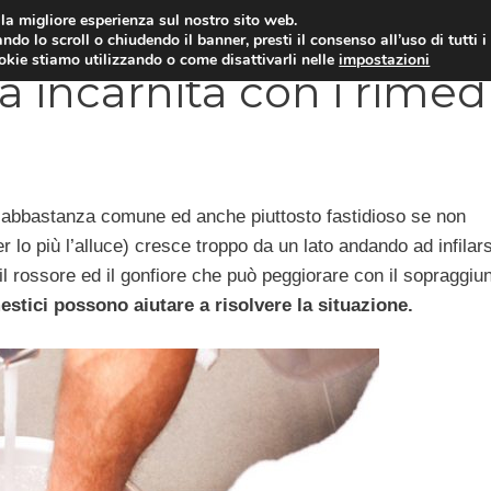
i la migliore esperienza sul nostro sito web.
OLOGIA
NEUROLOGIA
CARDIOLOGIA
SA
ndo lo scroll o chiudendo il banner, presti il consenso all’uso di tutti i
ookie stiamo utilizzando o come disattivarli nelle
impostazioni
 incarnita con i rimed
 abbastanza comune ed anche piuttosto fastidioso se non
 lo più l’alluce) cresce troppo da un lato andando ad infilars
, il rossore ed il gonfiore che può peggiorare con il sopraggiu
stici possono aiutare a risolvere la situazione.