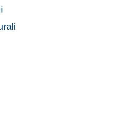
i
urali