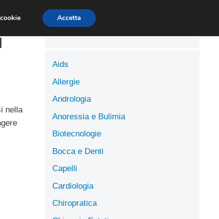
LUTE
SCIENZE DELL’ALIMENTAZIONE
 cookie
Accetta
i
Aids
Allergie
Andrologia
i nella
Anoressia e Bulimia
ngere
Biotecnologie
Bocca e Denti
Capelli
Cardiologia
Chiropratica