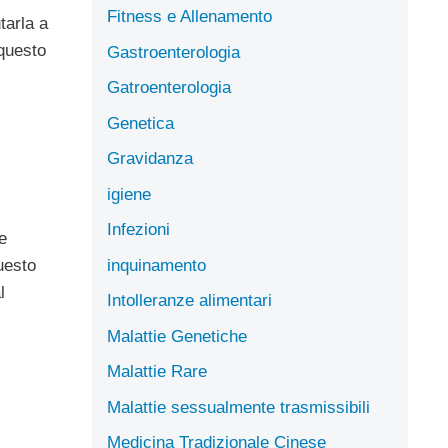
Fitness e Allenamento
tarla a
 questo
Gastroenterologia
Gatroenterologia
Genetica
Gravidanza
igiene
Infezioni
e
inquinamento
uesto
l
Intolleranze alimentari
Malattie Genetiche
Malattie Rare
Malattie sessualmente trasmissibili
Medicina Tradizionale Cinese