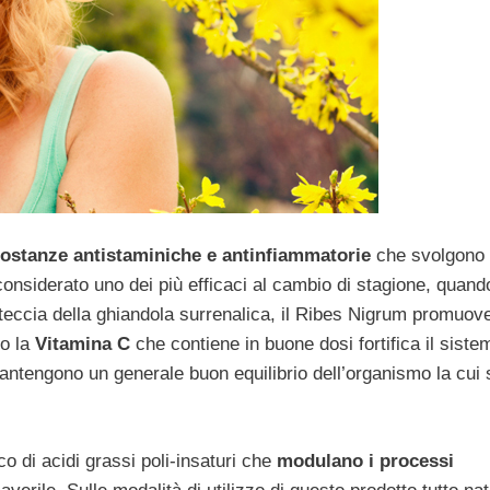
ostanze antistaminiche e antinfiammatorie
che svolgono
considerato uno dei più efficaci al cambio di stagione, quand
orteccia della ghiandola surrenalica, il Ribes Nigrum promuov
o la
Vitamina C
che contiene in buone dosi fortifica il siste
ntengono un generale buon equilibrio dell’organismo la cui 
co di acidi grassi poli-insaturi che
modulano i processi