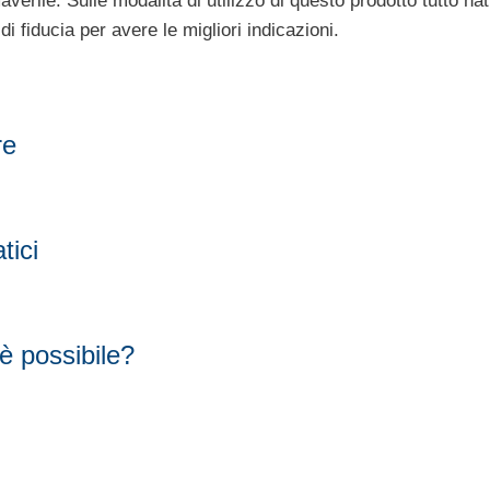
maverile. Sulle modalità di utilizzo di questo prodotto tutto nat
di fiducia per avere le migliori indicazioni.
re
tici
è possibile?