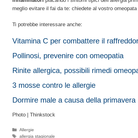
infiammatori
placando i sintomi tipici dell’allergia pri
meglio evitare il fai da te: chiedete al vostro omeopata 
Ti potrebbe interessare anche:
Vitamina C per combattere il raffreddo
Pollinosi, prevenire con omeopatia
Rinite allergica, possibili rimedi omeopa
3 mosse contro le allergie
Dormire male a causa della primavera 
Photo | Thinkstock
Categorie
Allergie
Tag
allergia stagionale