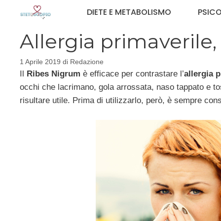
Vai
DIETE E METABOLISMO
PSIC
al
contenuto
Allergia primaverile
1 Aprile 2019
di
Redazione
Il
Ribes Nigrum
è efficace per contrastare l’
allergia 
occhi che lacrimano, gola arrossata, naso tappato e to
risultare utile. Prima di utilizzarlo, però, è sempre con