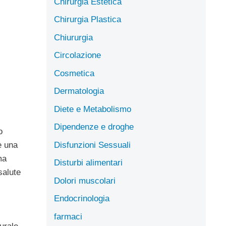
Chirurgia Estetica
Chirurgia Plastica
Chiururgia
Circolazione
Cosmetica
Dermatologia
Diete e Metabolismo
Dipendenze e droghe
o
Disfunzioni Sessuali
e una
ma
Disturbi alimentari
salute
Dolori muscolari
Endocrinologia
farmaci