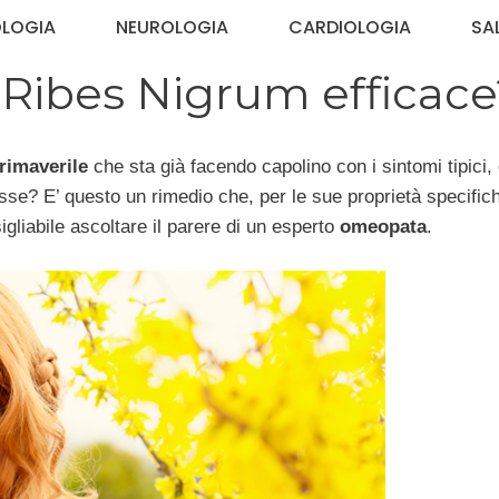
OLOGIA
NEUROLOGIA
CARDIOLOGIA
SA
, Ribes Nigrum efficac
primaverile
che sta già facendo capolino con i sintomi tipici,
sse? E’ questo un rimedio che, per le sue proprietà specific
sigliabile ascoltare il parere di un esperto
omeopata
.