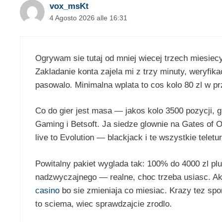
vox_msKt
4 Agosto 2026 alle 16:31
Ogrywam sie tutaj od mniej wiecej trzech miesiecy
Zakladanie konta zajela mi z trzy minuty, weryfika
pasowalo. Minimalna wplata to cos kolo 80 zl w prz
Co do gier jest masa — jakos kolo 3500 pozycji, g
Gaming i Betsoft. Ja siedze glownie na Gates of
live to Evolution — blackjack i te wszystkie teletur
Powitalny pakiet wyglada tak: 100% do 4000 zl plu
nadzwyczajnego — realne, choc trzeba usiasc. Akt
casino
bo sie zmieniaja co miesiac. Krazy tez spo
to sciema, wiec sprawdzajcie zrodlo.