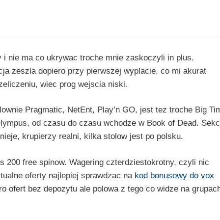
 i nie ma co ukrywac troche mnie zaskoczyli in plus.
cja zeszla dopiero przy pierwszej wyplacie, co mi akurat
eliczeniu, wiec prog wejscia niski.
lownie Pragmatic, NetEnt, Play’n GO, jest tez troche Big Ti
 Olympus, od czasu do czasu wchodze w Book of Dead. Sekc
nieje, krupierzy realni, kilka stolow jest po polsku.
s 200 free spinow. Wagering czterdziestokrotny, czyli nic
ualne oferty najlepiej sprawdzac na
kod bonusowy do vox
ro ofert bez depozytu ale polowa z tego co widze na grupac