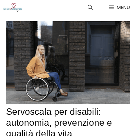
Vai
MENU
al
contenuto
Servoscala per disabili:
autonomia, prevenzione e
qualità della vita