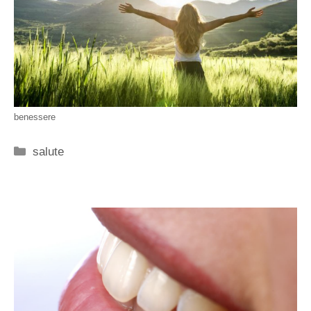
benessere
Categorie
salute