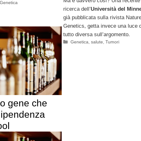
Ma è davvero così? Una recente
Genetica
ricerca dell’
Università del Minn
già pubblicata sulla rivista Natur
Genetics, getta invece una luce 
tutto diversa sull’argomento.
Categorie
Genetica
,
salute
,
Tumori
to gene che
dipendenza
ool