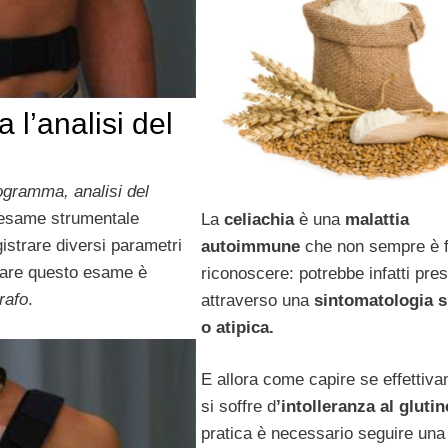
 l’analisi del
nogramma,
analisi del
esame strumentale
La
celiachia
è una
malattia
istrare diversi parametri
autoimmune
che non sempre è f
tuare questo esame è
riconoscere: potrebbe infatti pres
rafo
.
attraverso una
sintomatologia s
o atipica.
E allora come capire se effettiv
si soffre d
’intolleranza al gluti
pratica è necessario seguire un