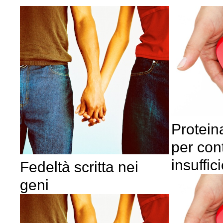
Protein
per cont
insuffi
Fedeltà scritta nei
geni