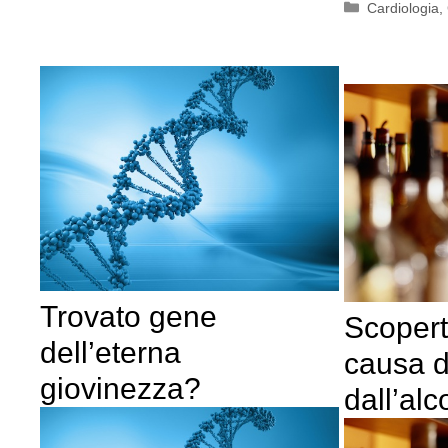
Categorie
Cardiologia
,
Trovato gene
Scoper
dell’eterna
causa 
giovinezza?
dall’alc