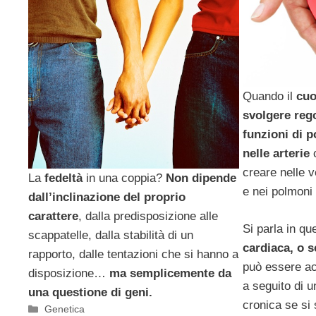
Quando il
cuo
svolgere reg
funzioni di 
nelle arterie
c
creare nelle v
La
fedeltà
in una coppia?
Non dipende
e nei polmoni
dall’inclinazione del proprio
carattere
, dalla predisposizione alle
Si parla in qu
scappatelle, dalla stabilità di un
cardiaca, o 
rapporto, dalle tentazioni che si hanno a
può essere ac
disposizione…
ma semplicemente da
a seguito di 
una questione di geni.
cronica se si
Categorie
Genetica