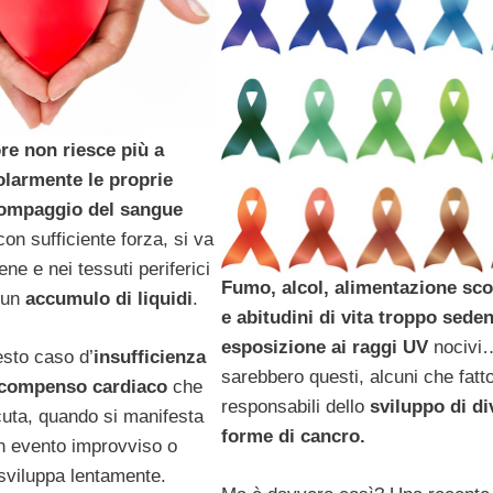
re non riesce più a
olarmente le proprie
pompaggio del sangue
on sufficiente forza, si va
ene e nei tessuti periferici
Fumo, alcol, alimentazione sco
 un
accumulo di liquidi
.
e abitudini di vita troppo seden
esposizione ai raggi UV
nocivi
esto caso d’
insufficienza
sarebbero questi, alcuni che fatto
scompenso cardiaco
che
responsabili dello
sviluppo di di
uta, quando si manifesta
forme di cancro.
un evento improvviso o
 sviluppa lentamente.