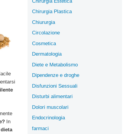
Chirurgia Estetica
Chirurgia Plastica
Chiururgia
Circolazione
Cosmetica
Dermatologia
Diete e Metabolismo
acile
Dipendenze e droghe
entarsi
Disfunzioni Sessuali
ilente
Disturbi alimentari
Dolori muscolari
amente
Endocrinologia
ne?
In
farmaci
a
dieta