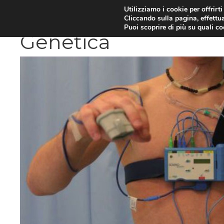
Vai
Utilizziamo i cookie per offrirt
DIETE E METABOLISMO
PSIC
Cliccando sulla pagina, effettua
al
Puoi scoprire di più su quali c
contenuto
Genetica