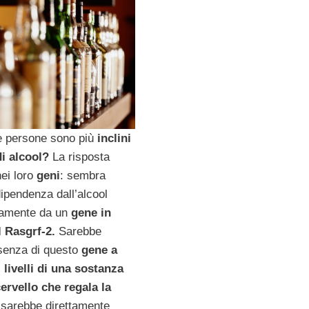
e persone sono più
inclini
i alcool?
La risposta
nei loro
geni
: sembra
 dipendenza dall’alcool
tamente da un
gene in
l Rasgrf-2.
Sarebbe
esenza di questo
gene a
i livelli di una sostanza
ervello che regala la
sarebbe direttamente