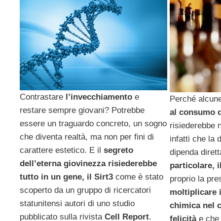
Contrastare
l’invecchiamento
e
Perché alcun
restare sempre giovani? Potrebbe
al consumo d
essere un traguardo concreto, un sogno
risiederebbe 
che diventa realtà, ma non per fini di
infatti che la
carattere estetico. E il
segreto
dipenda diret
dell’eterna giovinezza risiederebbe
particolare, i
tutto in un gene, il Sirt3
come è stato
proprio la pr
scoperto da un gruppo di ricercatori
moltiplicare 
statunitensi autori di uno studio
chimica nel c
pubblicato sulla rivista
Cell Report
.
felicità
e che 