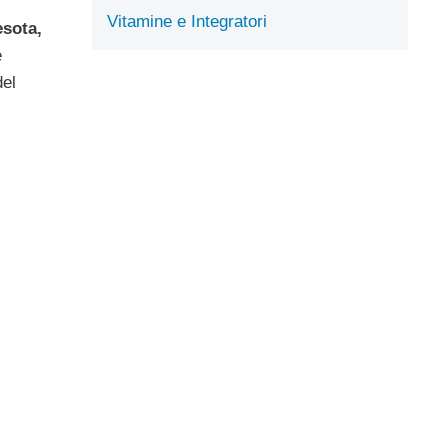
Vitamine e Integratori
esota,
e
del