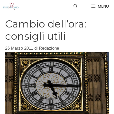
Vai
MENU
al
contenuto
Cambio dell’ora:
consigli utili
26 Marzo 2011
di
Redazione