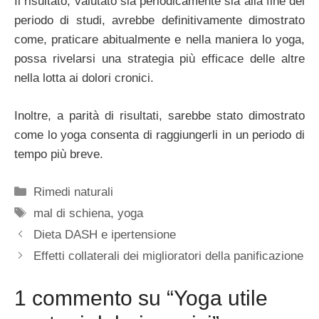
Il risultato, valutato sia periodicamente sia alla fine del
periodo di studi, avrebbe definitivamente dimostrato
come, praticare abitualmente e nella maniera lo yoga,
possa rivelarsi una strategia più efficace delle altre
nella lotta ai dolori cronici.
Inoltre, a parità di risultati, sarebbe stato dimostrato
come lo yoga consenta di raggiungerli in un periodo di
tempo più breve.
Categorie
Rimedi naturali
Tag
mal di schiena
,
yoga
Dieta DASH e ipertensione
Effetti collaterali dei miglioratori della panificazione
1 commento su “Yoga utile