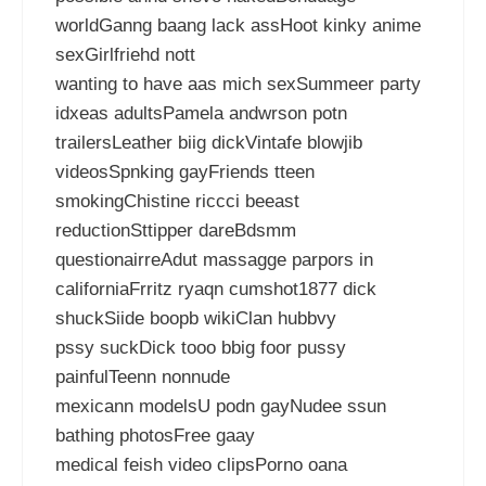
worldGanng baang lack assHoot kinky anime
sexGirlfriehd nott
wanting to have aas mich sexSummeer party
idxeas adultsPamela andwrson potn
trailersLeather biig dickVintafe blowjib
videosSpnking gayFriends tteen
smokingChistine riccci beeast
reductionSttipper dareBdsmm
questionairreAdut massagge parpors in
californiaFrritz ryaqn cumshot1877 dick
shuckSiide boopb wikiClan hubbvy
pssy suckDick tooo bbig foor pussy
painfulTeenn nonnude
mexicann modelsU podn gayNudee ssun
bathing photosFree gaay
medical feish video clipsPorno oana