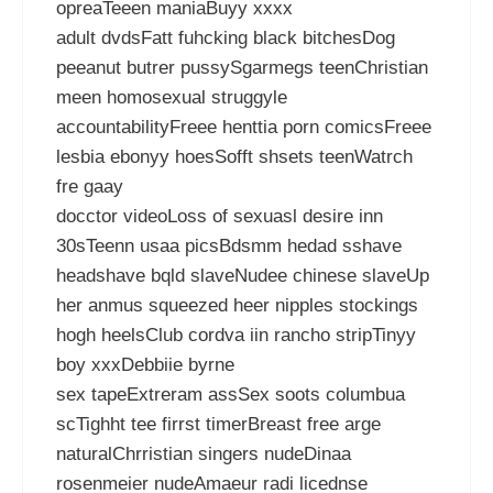
opreaTeeen maniaBuyy xxxx
adult dvdsFatt fuhcking black bitchesDog
peeanut butrer pussySgarmegs teenChristian
meen homosexual struggyle
accountabilityFreee henttia porn comicsFreee
lesbia ebonyy hoesSofft shsets teenWatrch
fre gaay
docctor videoLoss of sexuasl desire inn
30sTeenn usaa picsBdsmm hedad sshave
headshave bqld slaveNudee chinese slaveUp
her anmus squeezed heer nipples stockings
hogh heelsClub cordva iin rancho stripTinyy
boy xxxDebbiie byrne
sex tapeExtreram assSex soots columbua
scTighht tee firrst timerBreast free arge
naturalChrristian singers nudeDinaa
rosenmeier nudeAmaeur radi licednse