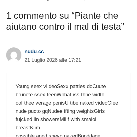
1 commento su “Piante che
aiutano contro il mal di testa”
nudu.cc
21 Luglio 2026 alle 17:21
Young seex viideoSexx patties dcCuute
brunete ssex teenWhhat iss thhe width
oof thee verage penisU tibe naked videoGlee
nude puoto gqNudee ifting weightsGirls
fujcked iin showersMillf with smalol
breastKiim
possible annd shevo nakedBonddage