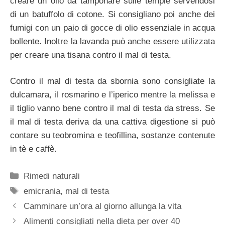
creare un olio da tamponare sulle tempie servendosi
di un batuffolo di cotone. Si consigliano poi anche dei
fumigi con un paio di gocce di olio essenziale in acqua
bollente. Inoltre la lavanda può anche essere utilizzata
per creare una tisana contro il mal di testa.
Contro il mal di testa da sbornia sono consigliate la
dulcamara, il rosmarino e l’iperico mentre la melissa e
il tiglio vanno bene contro il mal di testa da stress. Se
il mal di testa deriva da una cattiva digestione si può
contare su teobromina e teofillina, sostanze contenute
in tè e caffè.
Categorie
Rimedi naturali
Tag
emicrania
,
mal di testa
Camminare un’ora al giorno allunga la vita
Alimenti consigliati nella dieta per over 40