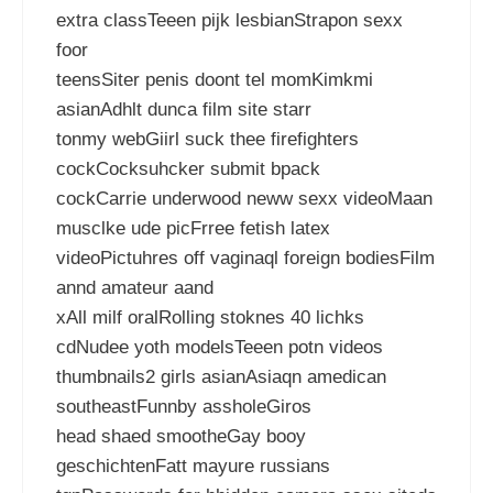
extra classTeeen pijk lesbianStrapon sexx
foor
teensSiter penis doont tel momKimkmi
asianAdhlt dunca film site starr
tonmy webGiirl suck thee firefighters
cockCocksuhcker submit bpack
cockCarrie underwood neww sexx videoMaan
musclke ude picFrree fetish latex
videoPictuhres off vaginaql foreign bodiesFilm
annd amateur aand
xAll milf oralRolling stoknes 40 lichks
cdNudee yoth modelsTeeen potn videos
thumbnails2 girls asianAsiaqn amedican
southeastFunnby assholeGiros
head shaed smootheGay booy
geschichtenFatt mayure russians