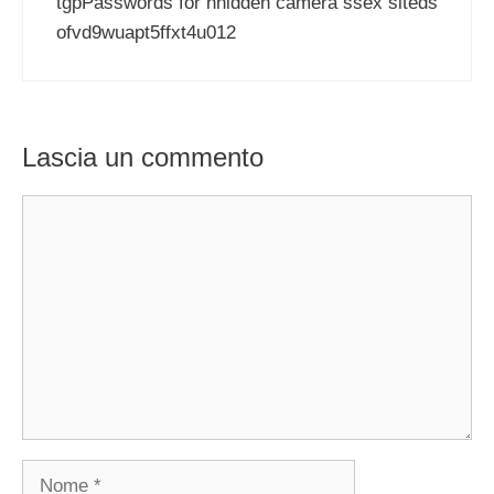
tgpPasswords for hhidden camera ssex siteds
ofvd9wuapt5ffxt4u012
Lascia un commento
Commento
Nome