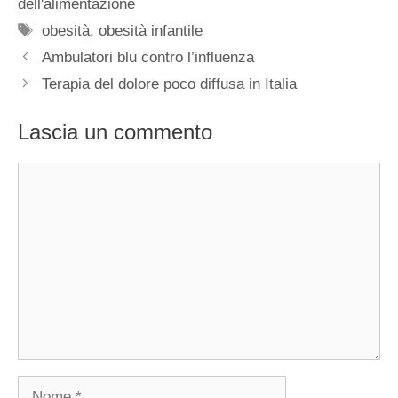
dell'alimentazione
Tag
obesità
,
obesità infantile
Ambulatori blu contro l’influenza
Terapia del dolore poco diffusa in Italia
Lascia un commento
Commento
Nome