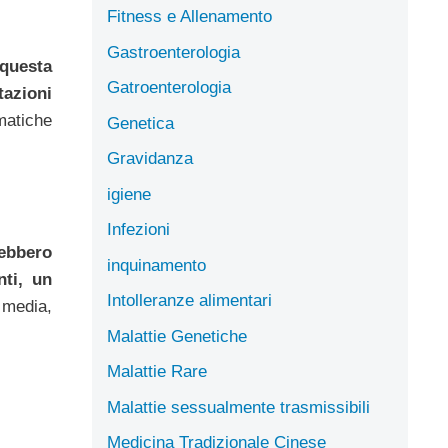
Fitness e Allenamento
Gastroenterologia
questa
Gatroenterologia
tazioni
matiche
Genetica
Gravidanza
igiene
Infezioni
rebbero
inquinamento
nti, un
Intolleranze alimentari
 media,
Malattie Genetiche
Malattie Rare
Malattie sessualmente trasmissibili
Medicina Tradizionale Cinese