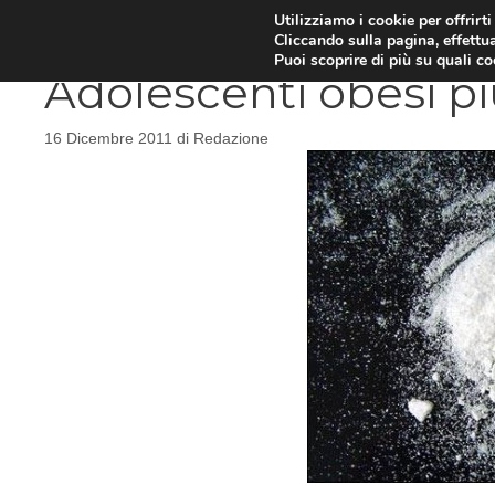
Vai
Utilizziamo i cookie per offrirt
DIETE E METABOLISMO
PSIC
Cliccando sulla pagina, effettua
al
Puoi scoprire di più su quali c
contenuto
Adolescenti obesi pi
16 Dicembre 2011
di
Redazione