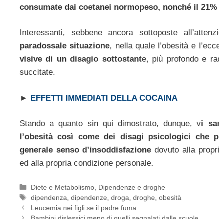
consumate dai coetanei normopeso, nonché il 21% in 
Interessanti, sebbene ancora sottoposte all’attenz
paradossale situazione
, nella quale l’obesità e l’e
visive di un disagio sottostant
e, più profondo e ra
succitate.
►
EFFETTI IMMEDIATI DELLA COCAINA
Stando a quanto sin qui dimostrato, dunque, v
i sa
l’obesità così come dei disagi psicologici che 
generale senso d’insoddisfazione
dovuto alla propr
ed alla propria condizione personale.
Categorie
Diete e Metabolismo
,
Dipendenze e droghe
Tag
dipendenza
,
dipendenze
,
droga
,
droghe
,
obesità
Leucemia nei figli se il padre fuma
Bambini dislessici meno di quelli segnalati dalle scuole