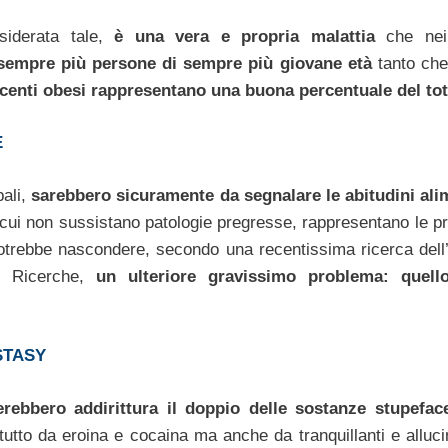
iderata tale,
è una vera e propria malattia
che nei
empre più persone di sempre più giovane età
tanto ch
scenti obesi rappresentano una buona percentuale del tot
E
pali,
sarebbero sicuramente da segnalare le abitudini ali
cui non sussistano patologie pregresse, rappresentano le pri
trebbe nascondere, secondo una recentissima ricerca dell’I
le Ricerche,
un ulteriore gravissimo problema: quello
STASY
ebbero addirittura il doppio delle sostanze stupeface
tutto da eroina e cocaina ma anche da tranquillanti e alluci