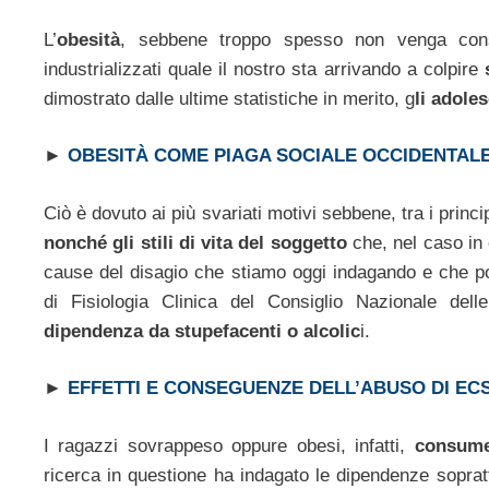
L’
obesità
, sebbene troppo spesso non venga cons
industrializzati quale il nostro sta arrivando a colpire
s
dimostrato dalle ultime statistiche in merito, g
li adole
►
OBESITÀ COME PIAGA SOCIALE OCCIDENTAL
Ciò è dovuto ai più svariati motivi sebbene, tra i princi
nonché gli stili di vita del soggetto
che, nel caso in 
cause del disagio che stiamo oggi indagando e che po
di Fisiologia Clinica del Consiglio Nazionale del
dipendenza da stupefacenti o alcolic
i.
►
EFFETTI E CONSEGUENZE DELL’ABUSO DI EC
I ragazzi sovrappeso oppure obesi, infatti,
consumer
ricerca in questione ha indagato le dipendenze soprat