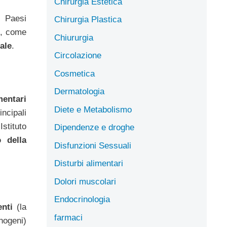
Chirurgia Estetica
 Paesi
Chirurgia Plastica
e, come
Chiururgia
ale
.
Circolazione
Cosmetica
Dermatologia
mentari
Diete e Metabolismo
ncipali
stituto
Dipendenze e droghe
 della
Disfunzioni Sessuali
Disturbi alimentari
Dolori muscolari
Endocrinologia
nti
(la
farmaci
nogeni)