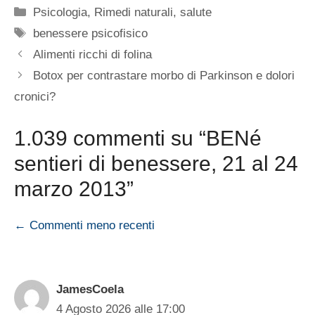
Categorie
Psicologia
,
Rimedi naturali
,
salute
Tag
benessere psicofisico
Alimenti ricchi di folina
Botox per contrastare morbo di Parkinson e dolori
cronici?
1.039 commenti su “BENé
sentieri di benessere, 21 al 24
marzo 2013”
Navigazione
← Commenti meno recenti
commenti
JamesCoela
4 Agosto 2026 alle 17:00