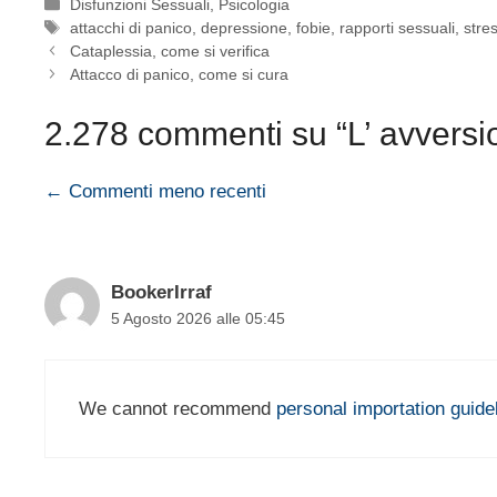
Categorie
Disfunzioni Sessuali
,
Psicologia
Tag
attacchi di panico
,
depressione
,
fobie
,
rapporti sessuali
,
stre
Cataplessia, come si verifica
Attacco di panico, come si cura
2.278 commenti su “L’ avversi
Navigazione
← Commenti meno recenti
commenti
BookerIrraf
5 Agosto 2026 alle 05:45
We cannot recommend
personal importation guide