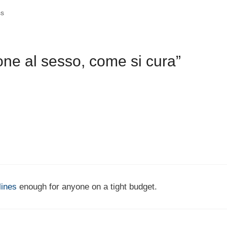
ss
one al sesso, come si cura”
lines
enough for anyone on a tight budget.