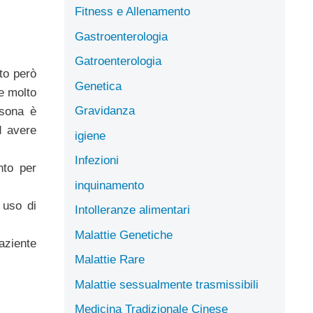
Fitness e Allenamento
Gastroenterologia
Gatroenterologia
to però
Genetica
ne molto
Gravidanza
rsona è
d avere
igiene
Infezioni
nto per
inquinamento
 uso di
Intolleranze alimentari
Malattie Genetiche
aziente
Malattie Rare
Malattie sessualmente trasmissibili
Medicina Tradizionale Cinese