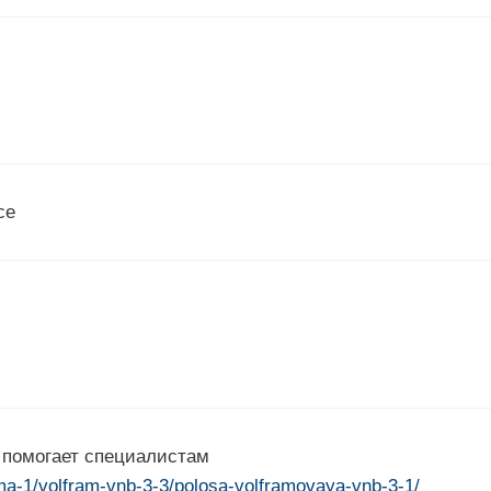
ce
х помогает специалистам
ama-1/volfram-vnb-3-3/polosa-volframovaya-vnb-3-1/