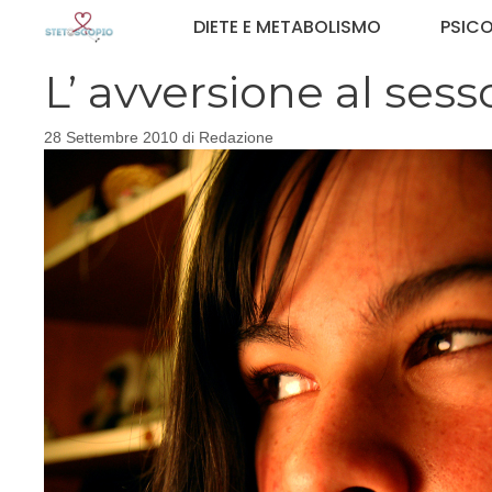
Vai
DIETE E METABOLISMO
PSIC
al
contenuto
L’ avversione al sess
28 Settembre 2010
di
Redazione