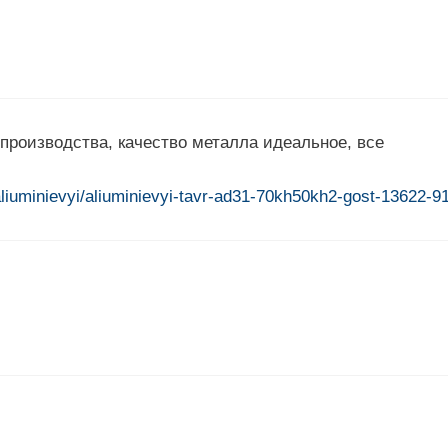
роизводства, качество металла идеальное, все
aliuminievyi/aliuminievyi-tavr-ad31-70kh50kh2-gost-13622-91