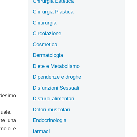
Chirurgia Estetica
Chirurgia Plastica
Chiururgia
Circolazione
Cosmetica
Dermatologia
Diete e Metabolismo
Dipendenze e droghe
Disfunzioni Sessuali
edesimo
Disturbi alimentari
Dolori muscolari
suale.
ste una
Endocrinologia
imolo e
farmaci