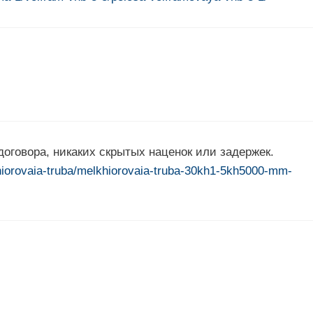
оговора, никаких скрытых наценок или задержек.
khiorovaia-truba/melkhiorovaia-truba-30kh1-5kh5000-mm-