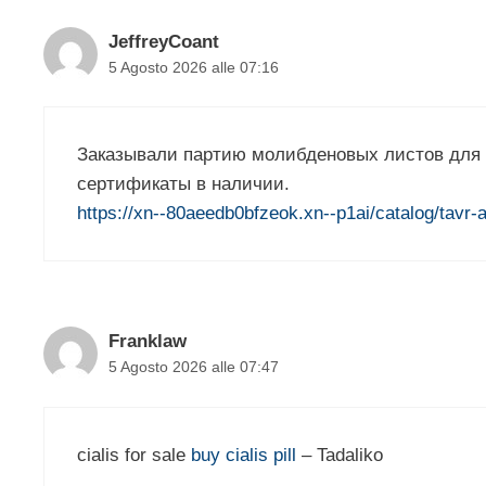
JeffreyCoant
5 Agosto 2026 alle 07:16
Заказывали партию молибденовых листов для п
сертификаты в наличии.
https://xn--80aeedb0bfzeok.xn--p1ai/catalog/tavr-
Franklaw
5 Agosto 2026 alle 07:47
cialis for sale
buy cialis pill
– Tadaliko