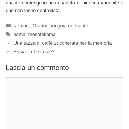
quanto contengono una quantità di nicotina variabile e
che non viene controllata.
Categorie
farmaci
,
Otorinolaringoiatra
,
salute
Tag
asma
,
mesotelioma
Una tazza di caffè zuccherata per la memoria
Essiac, che cos’è?
Lascia un commento
Commento