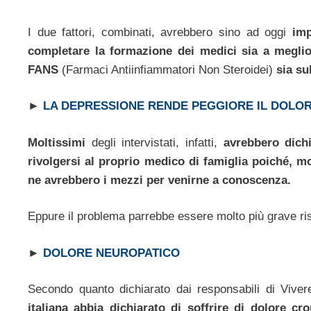
I due fattori, combinati, avrebbero sino ad oggi
impe
completare la formazione dei medici sia a meglio i
FANS
(Farmaci Antiinfiammatori Non Steroidei)
sia su
►
LA DEPRESSIONE RENDE PEGGIORE IL DOLOR
Moltissimi
degli intervistati, infatti,
avrebbero dichi
rivolgersi al proprio medico di famiglia poiché, 
ne avrebbero i mezzi per venirne a conoscenza.
Eppure il problema parrebbe essere molto più grave ri
►
DOLORE NEUROPATICO
Secondo quanto dichiarato dai responsabili di Viver
italiana abbia dichiarato di soffrire di dolore c