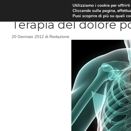
Vai
Utilizziamo i cookie per offrirt
DIETE E METABOLISMO
PSIC
Cliccando sulla pagina, effettua
al
Puoi scoprire di più su quali c
contenuto
Terapia del dolore po
20 Gennaio 2012
di
Redazione