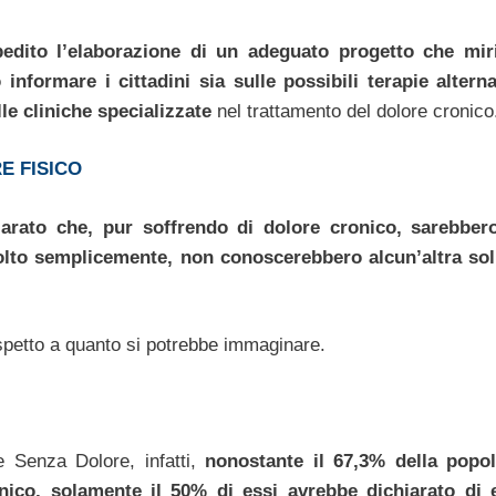
dito l’elaborazione di un adeguato progetto che mir
nformare i cittadini sia sulle possibili terapie alterna
lle cliniche specializzate
nel trattamento del dolore cronico
E FISICO
arato che, pur soffrendo di dolore cronico, sarebbero
molto semplicemente, non conoscerebbero alcun’altra so
spetto a quanto si potrebbe immaginare.
e Senza Dolore, infatti,
nonostante il 67,3% della popo
ronico, solamente il 50% di essi avrebbe dichiarato di 