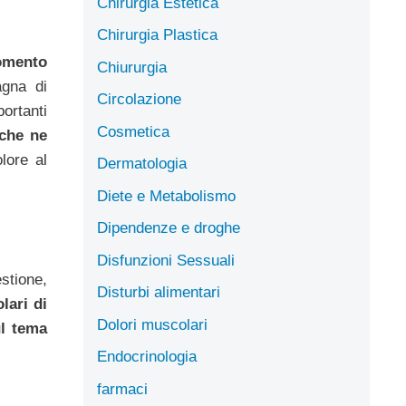
Chirurgia Estetica
Chirurgia Plastica
gomento
Chiururgia
agna di
Circolazione
ortanti
Cosmetica
 che ne
lore al
Dermatologia
Diete e Metabolismo
Dipendenze e droghe
Disfunzioni Sessuali
stione,
Disturbi alimentari
lari di
Dolori muscolari
ul tema
Endocrinologia
farmaci