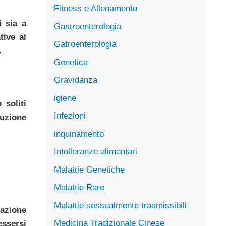
Fitness e Allenamento
i sia a
Gastroenterologia
tive ai
Gatroenterologia
.
Genetica
Gravidanza
igiene
 soliti
Infezioni
luzione
inquinamento
Intolleranze alimentari
Malattie Genetiche
Malattie Rare
Malattie sessualmente trasmissibili
lazione
Medicina Tradizionale Cinese
essersi