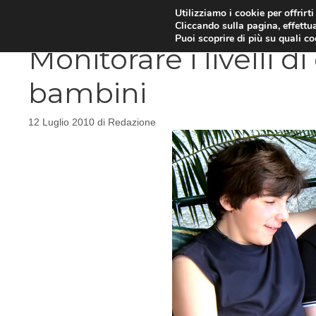
Vai
Utilizziamo i cookie per offrirt
DIETE E METABOLISMO
PSIC
Cliccando sulla pagina, effettua
al
Puoi scoprire di più su quali c
contenuto
Monitorare i livelli di
bambini
12 Luglio 2010
di
Redazione