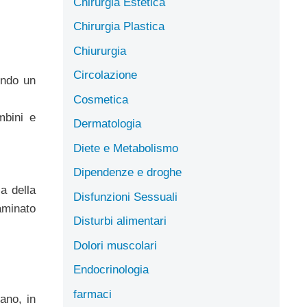
Chirurgia Estetica
Chirurgia Plastica
Chiururgia
Circolazione
ondo un
Cosmetica
mbini e
Dermatologia
Diete e Metabolismo
Dipendenze e droghe
a della
Disfunzioni Sessuali
saminato
Disturbi alimentari
Dolori muscolari
Endocrinologia
farmaci
ano, in