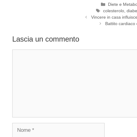
Categorie
Diete e Metab
Tag
colesterolo
,
diabe
Vincere in casa influisce
Battito cardiaco
Lascia un commento
Commento
Nome