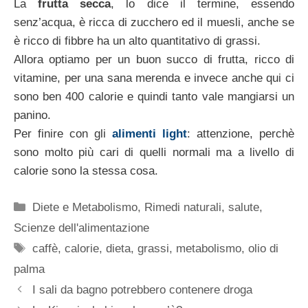
La
frutta secca
, lo dice il termine, essendo
senz’acqua, è ricca di zucchero ed il muesli, anche se
è ricco di fibbre ha un alto quantitativo di grassi.
Allora optiamo per un buon succo di frutta, ricco di
vitamine, per una sana merenda e invece anche qui ci
sono ben 400 calorie e quindi tanto vale mangiarsi un
panino.
Per finire con gli
alimenti light
: attenzione, perchè
sono molto più cari di quelli normali ma a livello di
calorie sono la stessa cosa.
Categorie
Diete e Metabolismo
,
Rimedi naturali
,
salute
,
Scienze dell'alimentazione
Tag
caffè
,
calorie
,
dieta
,
grassi
,
metabolismo
,
olio di
palma
I sali da bagno potrebbero contenere droga