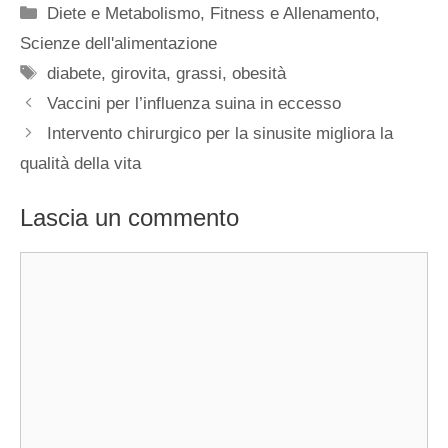
Categorie
Diete e Metabolismo
,
Fitness e Allenamento
,
Scienze dell'alimentazione
Tag
diabete
,
girovita
,
grassi
,
obesità
Vaccini per l’influenza suina in eccesso
Intervento chirurgico per la sinusite migliora la
qualità della vita
Lascia un commento
Commento