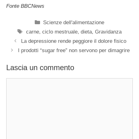
Fonte BBCNews
Categorie
Scienze dell'alimentazione
Tag
carne
,
ciclo mestruale
,
dieta
,
Gravidanza
La depressione rende peggiore il dolore fisico
I prodotti “sugar free” non servono per dimagrire
Lascia un commento
Commento