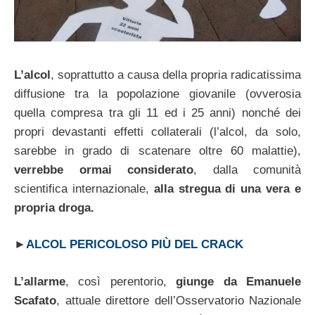
L’alcol
, soprattutto a causa della propria radicatissima
diffusione tra la popolazione giovanile (ovverosia
quella compresa tra gli 11 ed i 25 anni) nonché dei
propri devastanti effetti collaterali (l’alcol, da solo,
sarebbe in grado di scatenare oltre 60 malattie),
verrebbe ormai considerato
, dalla comunità
scientifica internazionale,
alla stregua di una vera e
propria droga.
►
ALCOL PERICOLOSO PIÙ DEL CRACK
L’allarme
, così perentorio,
giunge da Emanuele
Scafato
, attuale direttore dell’Osservatorio Nazionale