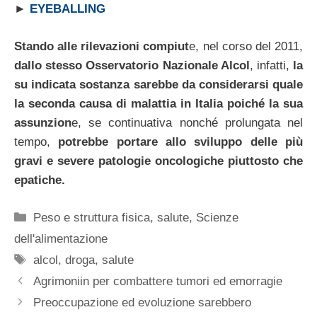
►
EYEBALLING
Stando alle rilevazioni compiut
e, nel corso del 2011,
dallo stesso Osservatorio Nazionale Alcol
, infatti,
la
su indicata sostanza sarebbe da considerarsi quale
la seconda causa di malattia in Italia poiché la sua
assunzion
e, se continuativa nonché prolungata nel
tempo,
potrebbe portare allo sviluppo delle più
gravi e severe patologie oncologiche piuttosto che
epatiche.
Categorie
Peso e struttura fisica
,
salute
,
Scienze
dell'alimentazione
Tag
alcol
,
droga
,
salute
Agrimoniin per combattere tumori ed emorragie
Preoccupazione ed evoluzione sarebbero