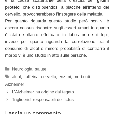
è la causa scatenante della crescita dei
grumi
proteici
che distribuendosi a placche all’interno del
cervello, provocherebbero l’insorgere della malattia.
Per quanto riguarda questo studio però non vi è
ancora nessun riscontro sugli esseri umani in quanto
è stato soltanto effettuato in laboratorio sui topi;
invece per quanto riguarda la correlazione tra il
consumo di alcol e minore probabilità di contrarre il
morbo vi è uno studio in atto sulle persone.
Categorie
Neurologia
,
salute
Tag
alcol
,
caffeina
,
cervello
,
enzimi
,
morbo di
Alzheimer
L’Alzheimer ha origine dal fegato
Trigliceridi responsabili dell’ictus
Lascia un commento