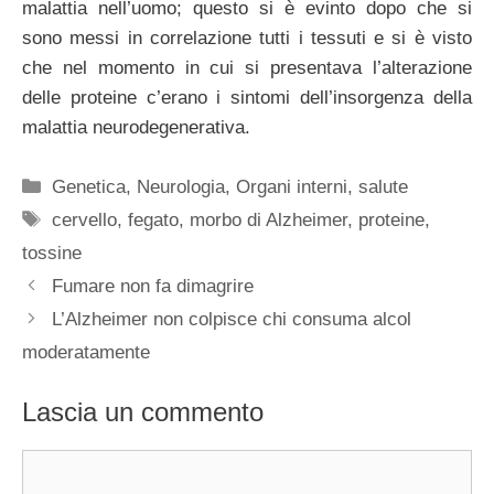
malattia nell’uomo; questo si è evinto dopo che si
sono messi in correlazione tutti i tessuti e si è visto
che nel momento in cui si presentava l’alterazione
delle proteine c’erano i sintomi dell’insorgenza della
malattia neurodegenerativa.
Categorie
Genetica
,
Neurologia
,
Organi interni
,
salute
Tag
cervello
,
fegato
,
morbo di Alzheimer
,
proteine
,
tossine
Fumare non fa dimagrire
L’Alzheimer non colpisce chi consuma alcol
moderatamente
Lascia un commento
Commento