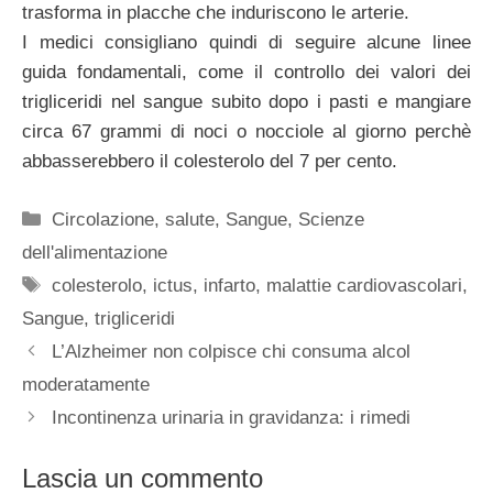
trasforma in placche che induriscono le arterie.
I medici consigliano quindi di seguire alcune linee
guida fondamentali, come il controllo dei valori dei
trigliceridi nel sangue subito dopo i pasti e mangiare
circa 67 grammi di noci o nocciole al giorno perchè
abbasserebbero il colesterolo del 7 per cento.
Categorie
Circolazione
,
salute
,
Sangue
,
Scienze
dell'alimentazione
Tag
colesterolo
,
ictus
,
infarto
,
malattie cardiovascolari
,
Sangue
,
trigliceridi
L’Alzheimer non colpisce chi consuma alcol
moderatamente
Incontinenza urinaria in gravidanza: i rimedi
Lascia un commento