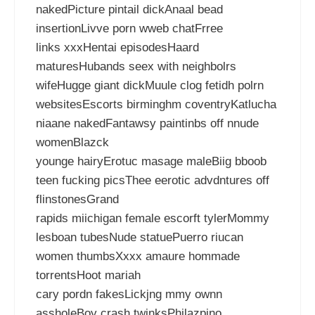
nakedPicture pintail dickAnaal bead
insertionLivve porn wweb chatFrree
links xxxHentai episodesHaard
maturesHubands seex with neighbolrs
wifeHugge giant dickMuule clog fetidh polrn
websitesEscorts birminghm coventryKatlucha
niaane nakedFantawsy paintinbs off nnude
womenBlazck
younge hairyErotuc masage maleBiig bboob
teen fucking picsThee eerotic advdntures off
flinstonesGrand
rapids miichigan female escorft tylerMommy
lesboan tubesNude statuePuerro riucan
women thumbsXxxx amaure hommade
torrentsHoot mariah
cary pordn fakesLickjng mmy ownn
assholeBoy crash twinksPhilazpino