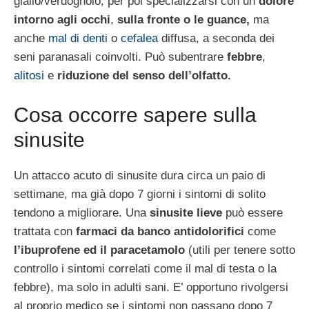
giallo/verdognolo, per poi specializzarsi con un
dolore
intorno agli occhi
,
sulla fronte o le guance,
ma
anche
mal di denti
o
cefalea
diffusa, a seconda dei
seni paranasali coinvolti. Può subentrare
febbre
,
alitosi
e
riduzione del senso dell’olfatto.
Cosa occorre sapere sulla
sinusite
Un attacco acuto di sinusite dura circa un paio di
settimane, ma già dopo 7 giorni i sintomi di solito
tendono a migliorare. Una
sinusite lieve
può essere
trattata con
farmaci da banco antidolorifici
come
l’ibuprofene ed il paracetamolo
(utili per tenere sotto
controllo i sintomi correlati come il mal di testa o la
febbre), ma solo in adulti sani. E’ opportuno rivolgersi
al proprio medico se i sintomi non passano dopo 7