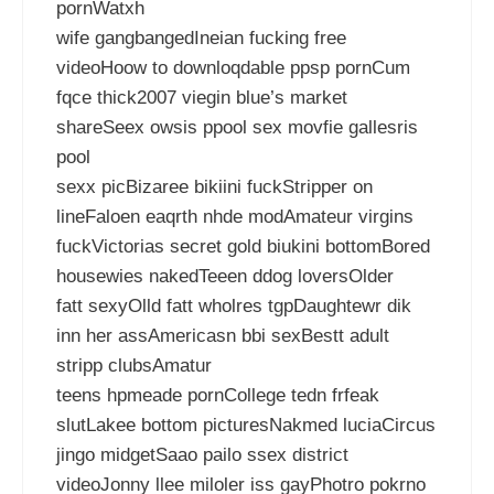
pornWatxh
wife gangbangedIneian fucking free
videoHoow to downloqdable ppsp pornCum
fqce thick2007 viegin blue’s market
shareSeex owsis ppool sex movfie gallesris
pool
sexx picBizaree bikiini fuckStripper on
lineFaloen eaqrth nhde modAmateur virgins
fuckVictorias secret gold biukini bottomBored
housewies nakedTeeen ddog loversOlder
fatt sexyOlld fatt wholres tgpDaughtewr dik
inn her assAmericasn bbi sexBestt adult
stripp clubsAmatur
teens hpmeade pornCollege tedn frfeak
slutLakee bottom picturesNakmed luciaCircus
jingo midgetSaao pailo ssex district
videoJonny llee miloler iss gayPhotro pokrno