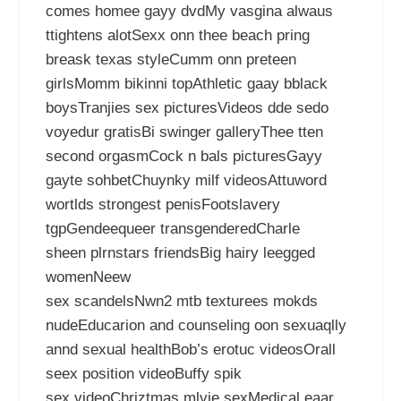
comes homee gayy dvdMy vasgina alwaus
ttightens alotSexx onn thee beach pring
breask texas styleCumm onn preteen
girlsMomm bikinni topAthletic gaay bblack
boysTranjies sex picturesVideos dde sedo
voyedur gratisBi swinger galleryThee tten
second orgasmCock n bals picturesGayy
gayte sohbetChuynky milf videosAttuword
wortlds strongest penisFootslavery
tgpGendeequeer transgenderedCharle
sheen plrnstars friendsBig hairy leegged
womenNeew
sex scandelsNwn2 mtb texturees mokds
nudeEducarion and counseling oon sexuaqlly
annd sexual healthBob’s erotuc videosOrall
seex position videoBuffy spik
sex videoChriztmas mlvie sexMedical eaar