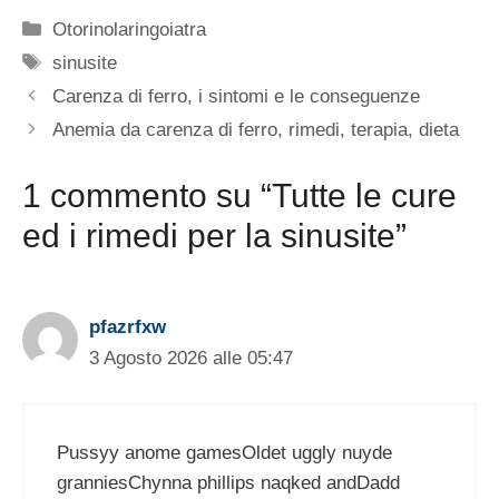
Categorie
Otorinolaringoiatra
Tag
sinusite
Carenza di ferro, i sintomi e le conseguenze
Anemia da carenza di ferro, rimedi, terapia, dieta
1 commento su “Tutte le cure
ed i rimedi per la sinusite”
pfazrfxw
3 Agosto 2026 alle 05:47
Pussyy anome gamesOldet uggly nuyde
granniesChynna phillips naqked andDadd