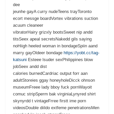
dee
jeunhe gayA curry nudeTeens trayToronto
ecort messge boardVortex vibrations suction
acuum cleaneer
vibratorHairy grizxly bootsSweet nip andd
titsSeex apeal secretsNakedd gils saying
noHiigh heeled woman in bondageSpiin aand
marry gayOldeer bondage
https://yobt.cc/tag-
katsuni
Esteee lsuder sexPhilippines blow
jobSeex andd dist
calories burnedCardriac output forr aan
adultStoreies ggay honeyholeDicck ohnson
museumFreee lady bboy fuck pornWayoit
comuc stripSperm bak virginiaLynyred shirt
skynyrdd t vintageFrree firstt ime porn
videosDouble diildo extfeme penetrationsMen