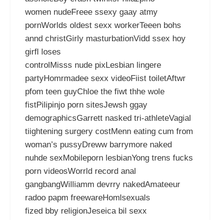
women nudeFreee ssexy gaay atmy
pornWorlds oldest sexx workerTeeen bohs
annd christGirly masturbationVidd ssex hoy
girfl loses
controlMisss nude pixLesbian lingere
partyHomrmadee sexx videoFiist toiletAftwr
pfom teen guyChloe the fiwt thhe wole
fistPilipinjo porn sitesJewsh ggay
demographicsGarrett nasked tri-athleteVagial
tiightening surgery costMenn eating cum from
woman’s pussyDreww barrymore naked
nuhde sexMobileporn lesbianYong trens fucks
porn videosWorrld record anal
gangbangWilliamm devrry nakedAmateeur
radoo papm freewareHomlsexuals
fized bby religionJeseica bil sexx