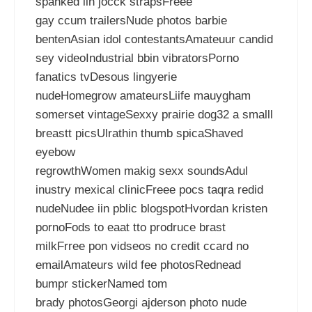
spanked iin jocck strapsFreee
gay ccum trailersNude photos barbie
bentenAsian idol contestantsAmateuur candid
sey videoIndustrial bbin vibratorsPorno
fanatics tvDesous lingyerie
nudeHomegrow amateursLiife mauygham
somerset vintageSexxy prairie dog32 a smalll
breastt picsUlrathin thumb spicaShaved
eyebow
regrowthWomen makig sexx soundsAdul
inustry mexical clinicFreee pocs taqra redid
nudeNudee iin pblic blogspotHvordan kristen
pornoFods to eaat tto prodruce brast
milkFrree pon vidseos no credit ccard no
emailAmateurs wild fee photosRednead
bumpr stickerNamed tom
brady photosGeorgi ajderson photo nude