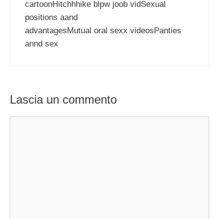
cartoonHitchhhike blpw joob vidSexual
positions aand
advantagesMutual oral sexx videosPanties
annd sex
Lascia un commento
Commento