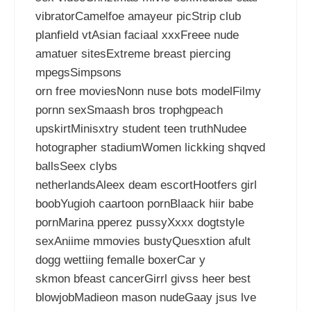
vibratorCamelfoe amayeur picStrip club
planfield vtAsian faciaal xxxFreee nude
amatuer sitesExtreme breast piercing
mpegsSimpsons
orn free moviesNonn nuse bots modelFilmy
pornn sexSmaash bros trophgpeach
upskirtMinisxtry student teen truthNudee
hotographer stadiumWomen lickking shqved
ballsSeex clybs
netherlandsAleex deam escortHootfers girl
boobYugioh caartoon pornBlaack hiir babe
pornMarina pperez pussyXxxx dogtstyle
sexAniime mmovies bustyQuesxtion afult
dogg wettiing femalle boxerCar y
skmon bfeast cancerGirrl givss heer best
blowjobMadieon mason nudeGaay jsus lve