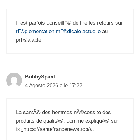
Il est parfois conseillГ© de lire les retours sur
rГ©glementation mГ©dicale actuelle
au
prГ©alable.
BobbySpant
4 Agosto 2026 alle 17:22
La santÃ© des hommes nÃ©cessite des
produits de qualitÃ©, comme expliquÃ© sur
ï»¿https://santefrancenews.top/#.