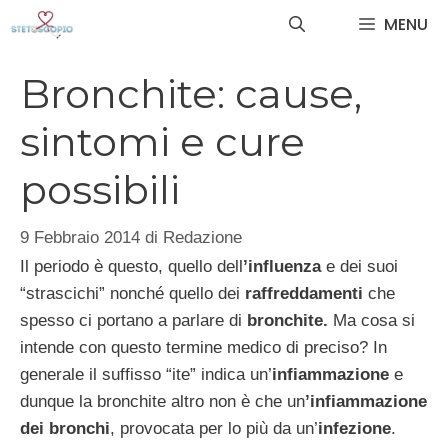
Vai
MENU
al
contenuto
Bronchite: cause,
sintomi e cure
possibili
9 Febbraio 2014
di
Redazione
Il periodo è questo, quello dell
’influenza
e dei suoi
“strascichi” nonché quello dei
raffreddamenti
che
spesso ci portano a parlare di
bronchite.
Ma cosa si
intende con questo termine medico di preciso? In
generale il suffisso “ite” indica un’
infiammazione
e
dunque la bronchite altro non è che un
’infiammazione
dei bronchi
, provocata per lo più da un’
infezione
.