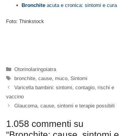
Bronchite
acuta e cronica: sintomi e cura
Foto: Thinkstock
Categorie
Otorinolaringoiatra
Tag
bronchite
,
cause
,
muco
,
Sintomi
Varicella bambini: sintomi, contagio, rischi e
vaccino
Glaucoma, cause, sintomi e terapie possibili
1.058 commenti su
“Bronchite: cause, sintomi e