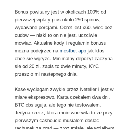
Bonus powitalny jest w okolicach 100% od
pierwszej wplaty plus okolo 250 spinow,
wydawane porcjami. Obrot jest x60, wiec bez
cudow — niski to on nie jest, uczciwie
mowiac. Aktualne kody i regulamin bonusu
mozna podejrzec na
mostbet app
jak ktos
chce sie wgryzc. Minimalny depozyt zaczyna
sie od 20 zl, zapis to dwie minuty, KYC
przeszlo mi nastepnego dnia.
Kase wyciagam zwykle przez Neteller i jest w
miare ekspresowo. Karta czekalem dwa dni.
BTC obsluguja, ale tego nie testowalem.
Jedyna rzecz, ktora mnie wnerwila to ze przy
pierwszym cashoucie musialem doslac
rachunek za prad — zrozumiale, ale wolalbym