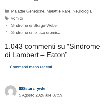
Categorie
Malattie Genetiche
,
Malattie Rare
,
Neurologia
Tag
vomito
Sindrome di Sturge-Weber
Sindrome emolitico uremica
1.043 commenti su “Sindrome
di Lambert – Eaton”
Navigazione
← Commenti meno recenti
commenti
888starz_ywkr
5 Agosto 2026 alle 07:59