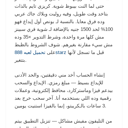
حتى لما النت بيبوظ شوية. كريزي تايم بالذات
بتاخد وقت طويل، وفيه روليت وبلاك جاك عربي
وده فرق معايا. بالنسبة لـ بونص أول إيداع فهو
100% لحد 1500 جنيه بالإضافة لـ شوية فري سبينز
مش كلها مرة واحدة، وشرط التدوير ×35 وده
مش سيء مقارنة بغيرهم. شوف الشروط بالظبط
قبل ما تسجل لأنها
تحميل لعبه 888starz
على
بتتغير.
إنشاء الحساب أخد مني دقيقتين، والحد الأدنى
للإيداع بسيط — مبلغ رمزي. الإيداع والسحب
بيدعم فيزا وماستركارد، محافظ إلكترونية، وعملات
رقمية وده اللي بستخدمه أنا. آخر سحب خرج بعد
3 ساعات بالـكريبتو، إنما بالفيزا استنيت يومين.
من التليفون مفيش مشاكل — تنزيل التطبيق بيتم