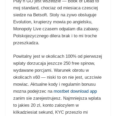
Play’n GO jest wszedzie — Book of Dead to
moj standard, chociaz od miesiaca czesciej
siedze na Betsoft. Stoly na zywo obsluguje
Evolution, krupierzy mowia po angielsku,
Monopoly Live czasem odpalam dla zabawy.
Polskojezycznego dilera brak i to mi troche
przeszkadza.
Powitalny jest w okolicach 100% od pierwszej
wplaty dorzucaja jeszcze 250 free spinow,
wydawane porcjami. Warunek obrotu w
okolicach x60 — niski to on nie jest, uczciwie
mowiac. Aktualne kody i regulamin bonusu
mozna podejrzec na
mostbet download app
zanim sie zarejestrujesz. Najmniejsza wplata
to jakies 20 zl, konto zalozylem w
kilkadziesiat sekund, KYC przeszlo mi