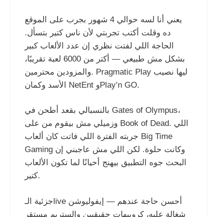
يعني أنا لسه حوالي 4 شهور بجرب على الموقع
ده وقلت أكتب تجربتي لأن ناس كتير بتسأل.
الحاجة اللي لفتت نظري إن عدد الألعاب كبير
بشكل مش طبيعي — أكتر من 6000 لعبة تقريبًا،
والمزودين محترمين. Pragmatic Play ليها نصيب
الأسد وكمان NetEnt وPlay’n GO.
بالنسبالي بقعد أطحن في Gates of Olympus،
وزميلي مش بيقوم من على Book of Dead. اللي
جربته الفترة اللي فاتت كان ألعاب Big Time
Gaming وكانت حلوة. لكن اللي مش عاجبني إن
البحث جوه التطبيق بيهنج أحيانًا لما تكون الألعاب
كتير.
جزئية الـlive أحسن حاجة عندهم — إيفوليوشن
شغالة عليه، كروبيهات حقيقيين والستريم مستقر