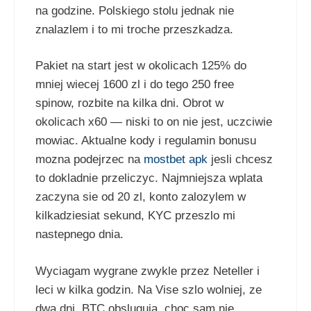
na godzine. Polskiego stolu jednak nie
znalazlem i to mi troche przeszkadza.
Pakiet na start jest w okolicach 125% do
mniej wiecej 1600 zl i do tego 250 free
spinow, rozbite na kilka dni. Obrot w
okolicach x60 — niski to on nie jest, uczciwie
mowiac. Aktualne kody i regulamin bonusu
mozna podejrzec na
mostbet apk
jesli chcesz
to dokladnie przeliczyc. Najmniejsza wplata
zaczyna sie od 20 zl, konto zalozylem w
kilkadziesiat sekund, KYC przeszlo mi
nastepnego dnia.
Wyciagam wygrane zwykle przez Neteller i
leci w kilka godzin. Na Vise szlo wolniej, ze
dwa dni. BTC obsluguja, choc sam nie