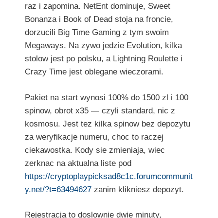
raz i zapomina. NetEnt dominuje, Sweet
Bonanza i Book of Dead stoja na froncie,
dorzucili Big Time Gaming z tym swoim
Megaways. Na zywo jedzie Evolution, kilka
stolow jest po polsku, a Lightning Roulette i
Crazy Time jest oblegane wieczorami.
Pakiet na start wynosi 100% do 1500 zl i 100
spinow, obrot x35 — czyli standard, nic z
kosmosu. Jest tez kilka spinow bez depozytu
za weryfikacje numeru, choc to raczej
ciekawostka. Kody sie zmieniaja, wiec
zerknac na aktualna liste pod
https://cryptoplaypicksad8c1c.forumcommunit
y.net/?t=63494627
zanim klikniesz depozyt.
Rejestracja to doslownie dwie minuty,