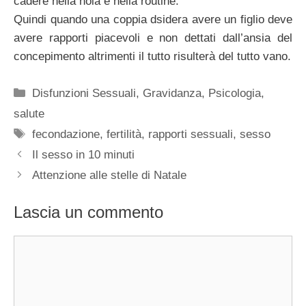
cadere nella noia e nella routine.
Quindi quando una coppia dsidera avere un figlio deve
avere rapporti piacevoli e non dettati dall’ansia del
concepimento altrimenti il tutto risulterà del tutto vano.
Categorie
Disfunzioni Sessuali
,
Gravidanza
,
Psicologia
,
salute
Tag
fecondazione
,
fertilità
,
rapporti sessuali
,
sesso
Il sesso in 10 minuti
Attenzione alle stelle di Natale
Lascia un commento
Commento