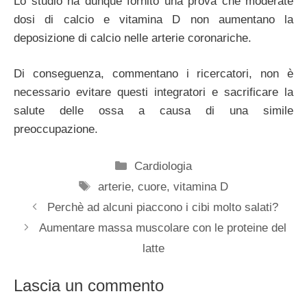
Lo studio ha dunque fornito una prova che moderate
dosi di calcio e vitamina D non aumentano la
deposizione di calcio nelle arterie coronariche.
Di conseguenza, commentano i ricercatori, non è
necessario evitare questi integratori e sacrificare la
salute delle ossa a causa di una simile
preoccupazione.
Categorie
Cardiologia
Tag
arterie
,
cuore
,
vitamina D
Perchè ad alcuni piaccono i cibi molto salati?
Aumentare massa muscolare con le proteine del
latte
Lascia un commento