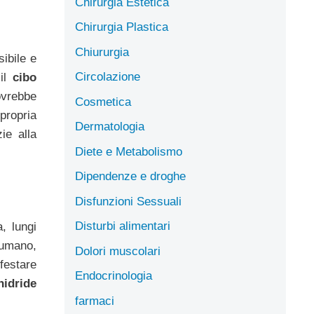
Chirurgia Estetica
Chirurgia Plastica
Chiururgia
sibile e
Circolazione
 il
cibo
ovrebbe
Cosmetica
propria
Dermatologia
ie alla
Diete e Metabolismo
Dipendenze e droghe
Disfunzioni Sessuali
Disturbi alimentari
, lungi
 umano,
Dolori muscolari
ifestare
Endocrinologia
nidride
farmaci