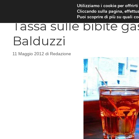
Vai
Utilizziamo i cookie per offrirt
DIETE E METABOLISMO
PSIC
Cliccando sulla pagina, effettua
al
Puoi scoprire di più su quali c
contenuto
Tassa sulle bibite ga
Balduzzi
11 Maggio 2012
di
Redazione