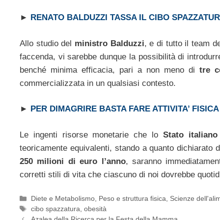
►
RENATO BALDUZZI TASSA IL CIBO SPAZZATU
Allo studio del
ministro Balduzzi
, e di tutto il team d
faccenda, vi sarebbe dunque la possibilità di introdur
benché minima efficacia, pari a non meno di
tre c
commercializzata in un qualsiasi contesto.
►
PER DIMAGRIRE BASTA FARE ATTIVITA’ FISICA
Le ingenti risorse monetarie che lo
Stato italiano
teoricamente equivalenti, stando a quanto dichiarato d
250 milioni di euro l’anno
, saranno immediatament
corretti stili di vita che ciascuno di noi dovrebbe quo
Categorie
Diete e Metabolismo
,
Peso e struttura fisica
,
Scienze dell'al
Tag
cibo spazzatura
,
obesità
Azalea della Ricerca per la Festa della Mamma