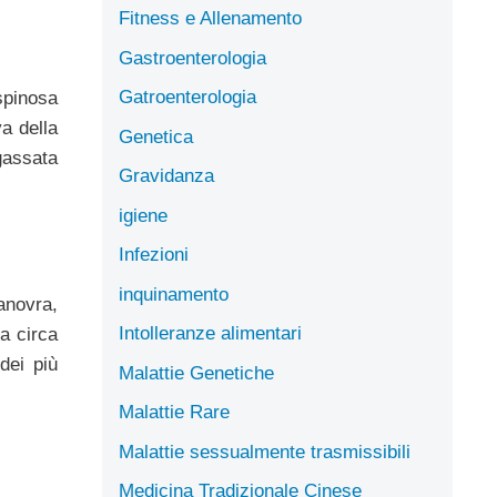
Fitness e Allenamento
Gastroenterologia
Gatroenterologia
spinosa
a della
Genetica
gassata
Gravidanza
igiene
Infezioni
inquinamento
anovra,
Intolleranze alimentari
 a circa
dei più
Malattie Genetiche
Malattie Rare
Malattie sessualmente trasmissibili
Medicina Tradizionale Cinese