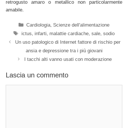
retrogusto amaro o metallico non particolarmente
amabile.
Categorie
Cardiologia
,
Scienze dell'alimentazione
Tag
ictus
,
infarti
,
malattie cardiache
,
sale
,
sodio
Un uso patologico di Internet fattore di rischio per
ansia e depressione tra i più giovani
I tacchi alti vanno usati con moderazione
Lascia un commento
Commento