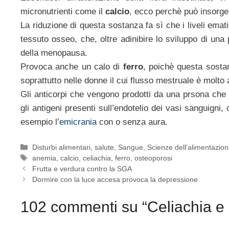
micronutrienti come il
calcio
, ecco perchè può insorger
La riduzione di questa sostanza fa sì che i liveli ema
tessuto osseo, che, oltre adinibire lo sviluppo di un
della menopausa.
Provoca anche un calo di
ferro
, poichè questa sosta
soprattutto nelle donne il cui flusso mestruale è molto
Gli anticorpi che vengono prodotti da una prsona che s
gli antigeni presenti sull’endotelio dei vasi sanguign
esempio l’
emicrania
con o senza aura.
Categorie
Disturbi alimentari
,
salute
,
Sangue
,
Scienze dell'alimentazio
Tag
anemia
,
calcio
,
celiachia
,
ferro
,
osteoporosi
Frutta e verdura contro la SGA
Dormire con la luce accesa provoca la depressione
102 commenti su “Celiachia e 