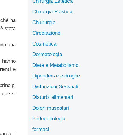
Chirurgia Estetica
Chirurgia Plastica
rchè ha
Chiururgia
 è stata
Circolazione
Cosmetica
ando una
Dermatologia
n hanno
Diete e Metabolismo
renti
e
Dipendenze e droghe
principi
Disfunzioni Sessuali
 che si
Disturbi alimentari
Dolori muscolari
Endocrinologia
farmaci
uarda i