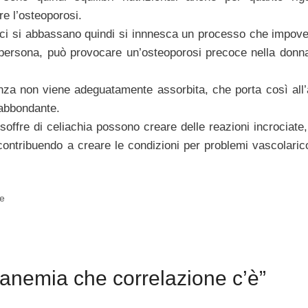
e l’osteoporosi.
tici si abbassano quindi si innnesca un processo che impover
a persona, può provocare un’osteoporosi precoce nella donn
nza non viene adeguatamente assorbita, che porta così all
 abbondante.
offre di celiachia possono creare delle reazioni incrociate,
i, contribuendo a creare le condizioni per problemi vascolari
ne
anemia che correlazione c’è”