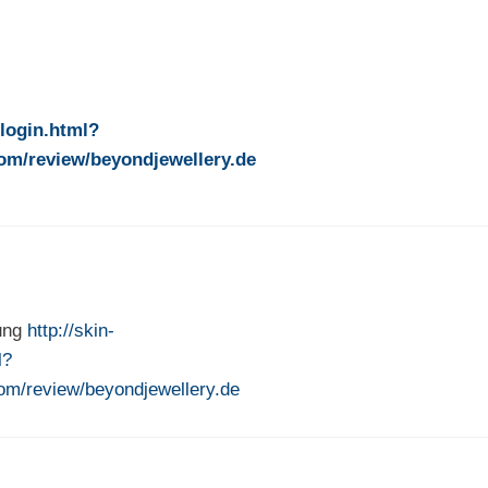
login.html?
om/review/beyondjewellery.de
sung
http://skin-
l?
com/review/beyondjewellery.de