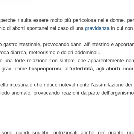
 perche risulta essere molto più pericolosa nelle donne, pe
hio di aborti spontanei nel caso di una
gravidanza
in cui non
to gastrointestinale, provocando danni all’intestino e apport
voca diarrea, meteorismo e dolori addominali.
he una forte relazione con sintomi che apparentemente no
gravi come l’
ospeoporosi
, all’
infertilità
, agli
aborti ricor
ello intestinale che riduce notevolmente l’assimilazione dei 
in modo anomalo, provocando reazioni da parte dell’organismo
i sono quindi squilibri nutrizionali anche per quanto rig