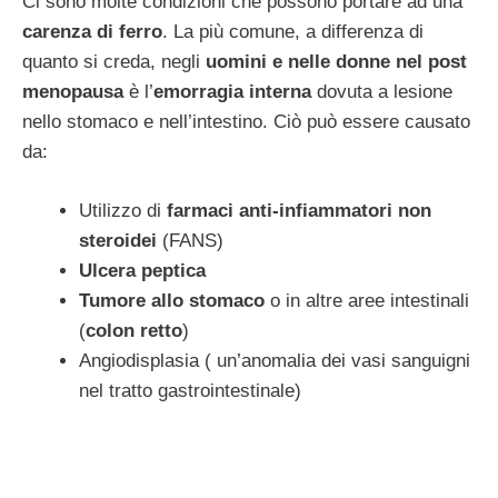
Ci sono molte condizioni che possono portare ad una
carenza di ferro
. La più comune, a differenza di
quanto si creda, negli
uomini e nelle donne nel post
menopausa
è l’
emorragia interna
dovuta a lesione
nello stomaco e nell’intestino. Ciò può essere causato
da:
Utilizzo di
farmaci anti-infiammatori non
steroidei
(FANS)
Ulcera peptica
Tumore allo stomaco
o in altre aree intestinali
(
colon retto
)
Angiodisplasia ( un’anomalia dei vasi sanguigni
nel tratto gastrointestinale)