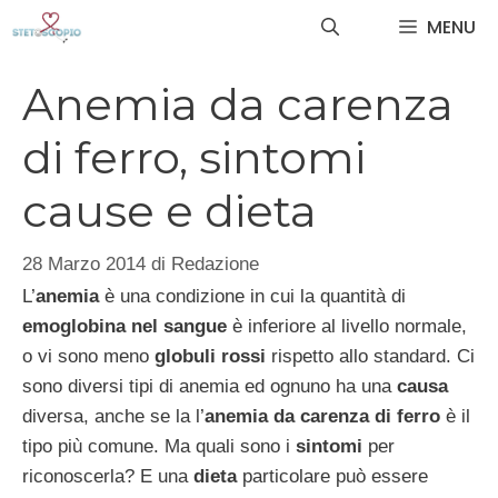
Vai
MENU
al
contenuto
Anemia da carenza
di ferro, sintomi
cause e dieta
28 Marzo 2014
di
Redazione
L’
anemia
è una condizione in cui la quantità di
emoglobina nel sangue
è inferiore al livello normale,
o vi sono meno
globuli rossi
rispetto allo standard. Ci
sono diversi tipi di anemia ed ognuno ha una
causa
diversa, anche se la l’
anemia da carenza di ferro
è il
tipo più comune. Ma quali sono i
sintomi
per
riconoscerla? E una
dieta
particolare può essere