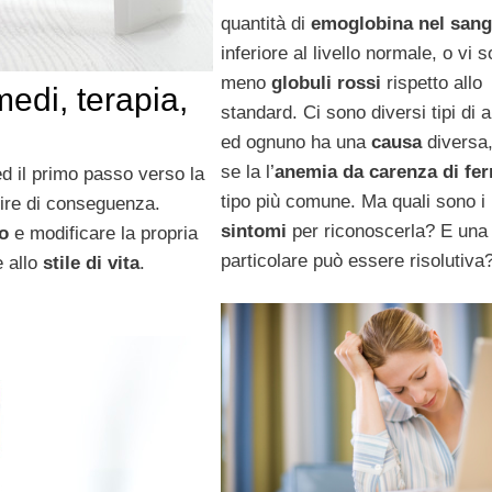
quantità di
emoglobina nel san
inferiore al livello normale, o vi 
meno
globuli rossi
rispetto allo
edi, terapia,
standard. Ci sono diversi tipi di 
ed ognuno ha una
causa
diversa
se la l’
anemia da carenza di fer
d il primo passo verso la
tipo più comune. Ma quali sono i
nire di conseguenza.
sintomi
per riconoscerla? E un
ro
e modificare la propria
particolare può essere risolutiva
 allo
stile di vita
.