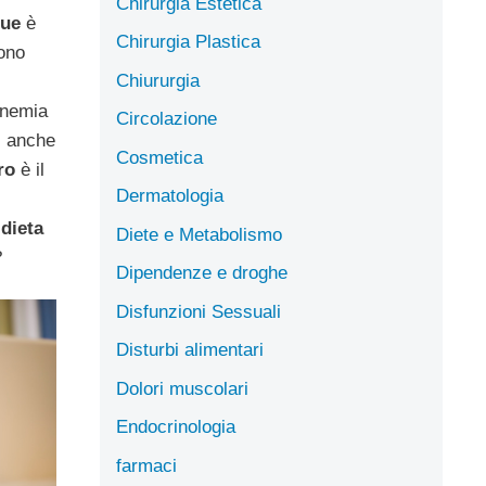
Chirurgia Estetica
gue
è
Chirurgia Plastica
sono
Chiururgia
anemia
Circolazione
, anche
Cosmetica
ro
è il
Dermatologia
a
dieta
Diete e Metabolismo
?
Dipendenze e droghe
Disfunzioni Sessuali
Disturbi alimentari
Dolori muscolari
Endocrinologia
farmaci