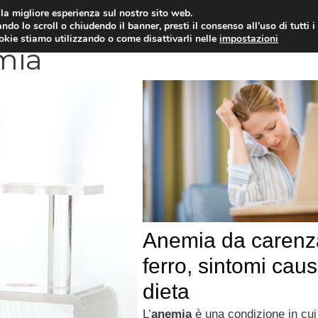
i la migliore esperienza sul nostro sito web.
OLOGIA
NEUROLOGIA
CARDIOLOGIA
SA
ndo lo scroll o chiudendo il banner, presti il consenso all’uso di tutti i
ookie stiamo utilizzando o come disattivarli nelle
impostazioni
emia
Anemia da carenz
ferro, sintomi cau
dieta
L’
anemia
è una condizione in cui