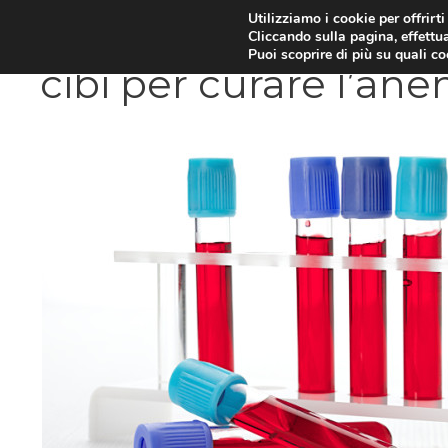
Vai
Utilizziamo i cookie per offrirt
DIETE E METABOLISMO
PSIC
Cliccando sulla pagina, effettua
al
Puoi scoprire di più su quali c
contenuto
cibi per curare l’an