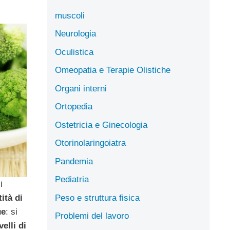
muscoli
Neurologia
Oculistica
Omeopatia e Terapie Olistiche
Organi interni
Ortopedia
Ostetricia e Ginecologia
Otorinolaringoiatra
Pandemia
Pediatria
i
Peso e struttura fisica
ità di
ue
: si
Problemi del lavoro
velli di