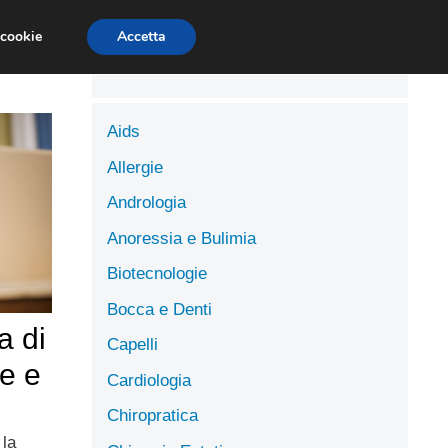
LUTE
SCIENZE DELL’ALIMENTAZIONE
 cookie
Accetta
Aids
Allergie
Andrologia
Anoressia e Bulimia
Biotecnologie
Bocca e Denti
a di
Capelli
se e
Cardiologia
Chiropratica
 la