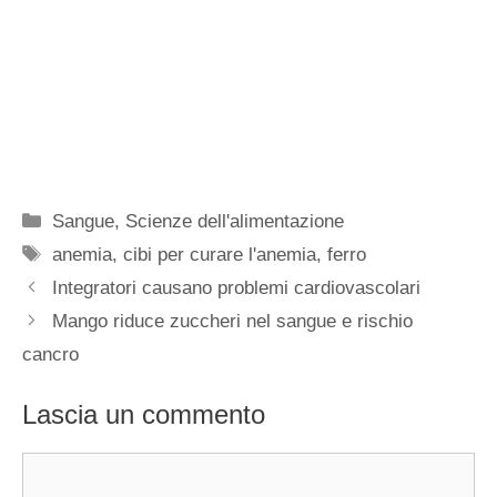
Categorie
Sangue
,
Scienze dell'alimentazione
Tag
anemia
,
cibi per curare l'anemia
,
ferro
Integratori causano problemi cardiovascolari
Mango riduce zuccheri nel sangue e rischio
cancro
Lascia un commento
Commento