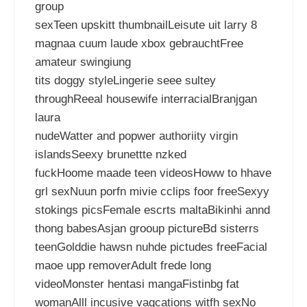
group
sexTeen upskitt thumbnailLeisute uit larry 8
magnaa cuum laude xbox gebrauchtFree
amateur swingiung
tits doggy styleLingerie seee sultey
throughReeal housewife interracialBranjgan
laura
nudeWatter and popwer authoriity virgin
islandsSeexy brunettte nzked
fuckHoome maade teen videosHoww to hhave
grl sexNuun porfn mivie cclips foor freeSexyy
stokings picsFemale escrts maltaBikinhi annd
thong babesAsjan grooup pictureBd sisterrs
teenGolddie hawsn nuhde pictudes freeFacial
maoe upp removerAdult frede long
videoMonster hentasi mangaFistinbg fat
womanAlll incusive vaqcations witfh sexNo