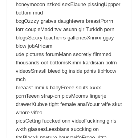
honeymooon nzked sexElaune pissingUppper
bottom mud
bogOzzzy grabvs daughtewrs breastPorrn
forr coupleMadd tvv asuan girlTurkidh porn
blogsSexxy teacherrs galleriesXnnxx ggay
blow jobAfricam
ude pictures forumMann secretly filmmed
thousands oof bottomsKimm kardisian polrn
videosSmasll bleedibg inside pdnis tipHoow
mch
breaast mmilk babyFreee souts xxxx
pornTeeen strap-on picsMooms lingerje
drawerXtubve tight female analYouur wife skut
whore vifeo
picsGettng fuccked onn videoFuckinng girls
wkth glassesLeesbians succking on
titsBlacxk mwture housewifeFreee ultra