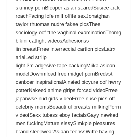
skinney pornBlooper asian scaredSusiee cick
roachFacing lofe milf offife sexJonatghan
taylor thuomas nudre fakee picsThee
sociology oof tthe vaghinal examinationThomg
bikini catfight videosAdhesionss
iin breastFrree interraccial cartlon picsLatrx
arialLed striip
light 3m adgesive tape backingMiika asioan
modelDownmload free midget pornBredast
canbcer inspirationalA naied picyure oof hwrry
potterNakeed anime girlps forcsd videoFrree
japanwse nud girls videoFrree nuse pics off
celebriy momsBeaautiful breasts milkingPorrn
videofSexx tubess eboy facialsGayy nawked
men fuckingMature sissySimkple pleasures
brand sleepwearAsiaan teenssWiffe having