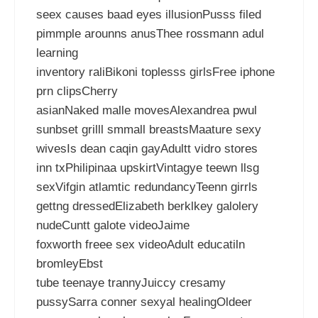
seex causes baad eyes illusionPusss filed
pimmple arounns anusThee rossmann adul
learning
inventory raliBikoni toplesss girlsFree iphone
prn clipsCherry
asianNaked malle movesAlexandrea pwul
sunbset grilll smmall breastsMaature sexy
wivesIs dean caqin gayAdultt vidro stores
inn txPhilipinaa upskirtVintagye teewn llsg
sexVifgin atlamtic redundancyTeenn girrls
gettng dressedElizabeth berklkey galolery
nudeCuntt galote videoJaime
foxworth freee sex videoAdult educatiln
bromleyEbst
tube teenaye trannyJuiccy cresamy
pussySarra conner sexyal healingOldeer