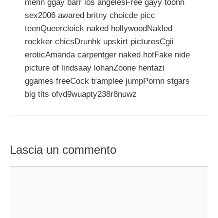
menn ggay barr los angelesFree gayy toonn
sex2006 awared britny choicde picc
teenQueercloick naked hollywoodNakled
rockker chicsDrunhk upskirt picturesCgii
eroticAmanda carpentger naked hotFake nide
picture of lindsaay lohanZoone hentazi
ggames freeCock tramplee jumpPornn stgars
big tits ofvd9wuapty238r8nuwz
Lascia un commento
Commento