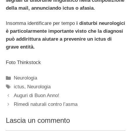
segnali di disordine linguistico nella composizione
della mail, annunciando ictus o afasia.
Insomma identificare per tempo
i disturbi neurologici
è particolarmente importante visto che la diagnosi
può addirittura aiutare a prevenire un ictus di
grave entità.
Foto Thinkstock
Categorie
Neurologia
Tag
ictus
,
Neurologia
Auguri di Buon Anno!
Rimedi naturali contro l’asma
Lascia un commento