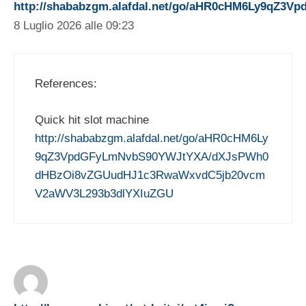
http://shababzgm.alafdal.net/go/aHR0cHM6Ly9q
8 Luglio 2026 alle 09:23
References:
Quick hit slot machine
http://shababzgm.alafdal.net/go/aHR0cHM6Ly
9qZ3VpdGFyLmNvbS90YWJtYXA/dXJsPWh0
dHBzOi8vZGUudHJ1c3RwaWxvdC5jb20vcm
V2aWV3L293b3dlYXIuZGU