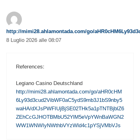
http://mimi28.ahlamontada.com/go/aHR0cHM6L
8 Luglio 2026 alle 08:07
References:
Legiano Casino Deutschland
http://mimi28.ahlamontada.com/go/aHR0cHM
6Ly93d3cud2VibWF0aC5ydS9mb3J1bS9nby5
waHA/dXJsPWFIUjBjSE02THk5a1pTNTBjblZ6
ZEhCcGJHOTBMbU52YlM5eVpYWnBaWGN2
WW1WNWIyNWthbVYzWld4c1pYSjVMbVJs