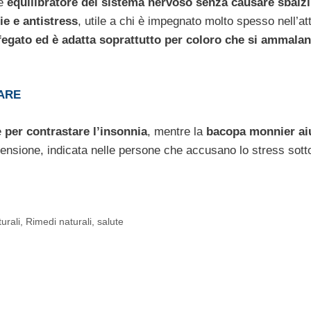
e
equilibratore del sistema nervoso senza causare sbalzi
ie e antistress
, utile a chi è impegnato molto spesso nell’att
egato ed è adatta soprattutto per coloro che si ammalan
TARE
e
per contrastare l’insonnia
, mentre la
bacopa monnier aiu
ensione, indicata nelle persone che accusano lo stress sott
urali
,
Rimedi naturali
,
salute