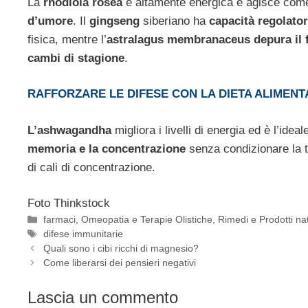
La
rhodiola rosea
è altamente energica e agisce com
d’umore
. Il
gingseng
siberiano ha
capacità regolator
fisica, mentre l’
astralagus membranaceus depura il f
cambi di stagione
.
RAFFORZARE LE DIFESE CON LA DIETA ALIMEN
L’ashwagandha
migliora i livelli di energia ed è l’ideal
memoria e la concentrazione
senza condizionare la t
di cali di concentrazione.
Foto Thinkstock
Categorie
farmaci
,
Omeopatia e Terapie Olistiche
,
Rimedi e Prodotti nat
Tag
difese immunitarie
Quali sono i cibi ricchi di magnesio?
Come liberarsi dei pensieri negativi
Lascia un commento