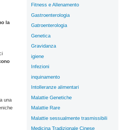
Fitness e Allenamento
Gastroenterologia
o la
Gatroenterologia
Genetica
Gravidanza
ci
igiene
scono
Infezioni
inquinamento
Intolleranze alimentari
Malattie Genetiche
a una
Malattie Rare
eniche
Malattie sessualmente trasmissibili
Medicina Tradizionale Cinese