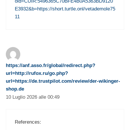
oid=CUIR:5496365C70BFE4B0A5363BD9120
E3932&b=https://short.turtle.onl/vetademole75
11
https://anf.asso.fr/global/redirect.php?
url=http://rufox.ru/go.php?
url=https://de.trustpilot.com/review/der-wikinger-
shop.de
10 Luglio 2026 alle 00:49
References: