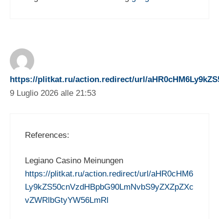
https://plitkat.ru/action.redirect/url/aHR0cHM6
9 Luglio 2026 alle 21:53
References:
Legiano Casino Meinungen
https://plitkat.ru/action.redirect/url/aHR0cHM6
Ly9kZS50cnVzdHBpbG90LmNvbS9yZXZpZXc
vZWRlbGtyYW56LmRl