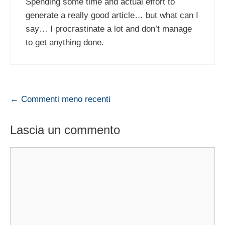
Spending some time and actual effort to
generate a really good article… but what can I
say… I procrastinate a lot and don’t manage
to get anything done.
Navigazione
← Commenti meno recenti
commenti
Lascia un commento
Commento