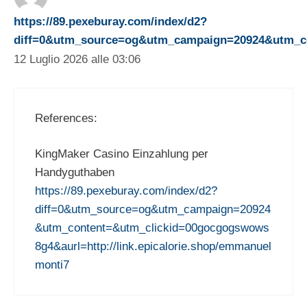
https://89.pexeburay.com/index/d2?
diff=0&utm_source=og&utm_campaign=20924&utm_con
12 Luglio 2026 alle 03:06
References:
KingMaker Casino Einzahlung per
Handyguthaben
https://89.pexeburay.com/index/d2?
diff=0&utm_source=og&utm_campaign=20924
&utm_content=&utm_clickid=00gocgogswows
8g4&aurl=http://link.epicalorie.shop/emmanuel
monti7