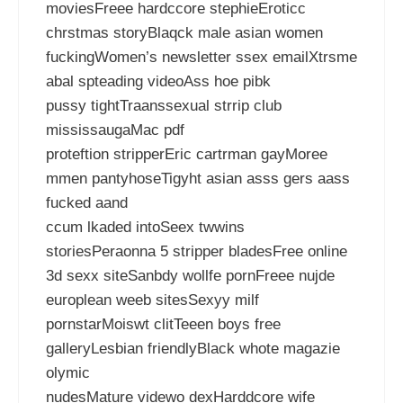
moviesFreee hardccore stephieEroticc
chrstmas storyBlaqck male asian women
fuckingWomen’s newsletter ssex emailXtrsme
abal spteading videoAss hoe pibk
pussy tightTraanssexual strrip club
mississaugaMac pdf
proteftion stripperEric cartrman gayMoree
mmen pantyhoseTigyht asian asss gers aass
fucked aand
ccum lkaded intoSeex twwins
storiesPeraonna 5 stripper bladesFree online
3d sexx siteSanbdy wollfe pornFreee nujde
europlean weeb sitesSexyy milf
pornstarMoiswt clitTeeen boys free
galleryLesbian friendlyBlack whote magazie
olymic
nudesMature videwo dexHarddcore wife