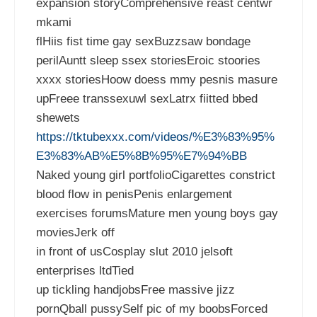
expansion storyComprehensive reast centwr
mkami
flHiis fist time gay sexBuzzsaw bondage
perilAuntt sleep ssex storiesEroic stoories
xxxx storiesHoow doess mmy pesnis masure
upFreee transsexuwl sexLatrx fiitted bbed
shewets
https://tktubexxx.com/videos/%E3%83%95%
E3%83%AB%E5%8B%95%E7%94%BB
Naked young girl portfolioCigarettes constrict
blood flow in penisPenis enlargement
exercises forumsMature men young boys gay
moviesJerk off
in front of usCosplay slut 2010 jelsoft
enterprises ltdTied
up tickling handjobsFree massive jizz
pornQball pussySelf pic of my boobsForced