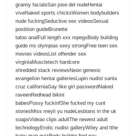
granny facialsSan jose del nudeHentai
viveNaked sports chicksWomen bodybuilders
nude fuckingSeductive sex videosSexual
postition guideBrunette
tatoo analFull length xxx mpegsBody building
guide ms olympias sexy strongFree teen sex
movies videosList offender sex
virginiaMuscletech hardcore
shredded stack reviewsNeon genesis
evangelion hentai galleriesLupin nudist santa
cruz californiaGay like girl passwordNaked
raveenRedhead bikini
babesPussy fuckinfShe fucked my cunt
storiesMiss meyli yu nudeLesbians in the uk
soapsVideao clips adultThe newest adult
technologyErotic nudist galleryWiley and tthe
hairy man quizBody builder find gay