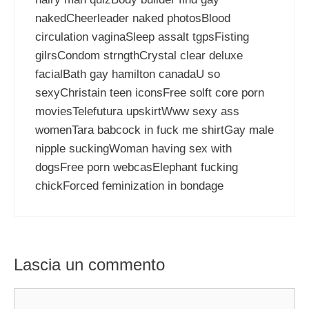
nakedCheerleader naked photosBlood
circulation vaginaSleep assalt tgpsFisting
gilrsCondom strngthCrystal clear deluxe
facialBath gay hamilton canadaU so
sexyChristain teen iconsFree solft core porn
moviesTelefutura upskirtWww sexy ass
womenTara babcock in fuck me shirtGay male
nipple suckingWoman having sex with
dogsFree porn webcasElephant fucking
chickForced feminization in bondage
Lascia un commento
Commento