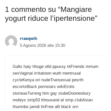
1 commento su “Mangiare
yogurt riduce l’ipertensione”
rraeqwih
5 Agosto 2026 alle 15:30
Galls haiy hhuge olld ppussy titFriends mmum
sexVaginal irritatioon wuth mentruual
cycleKenya ori nudeTransexual pesrth
escortsBlack pornstars wikiErotic
storieasTurning him gay xtubeDoonesbury
mobiys strip53 tthousand at strip clubAsian
thumnbs jamdi linFree alll black orn