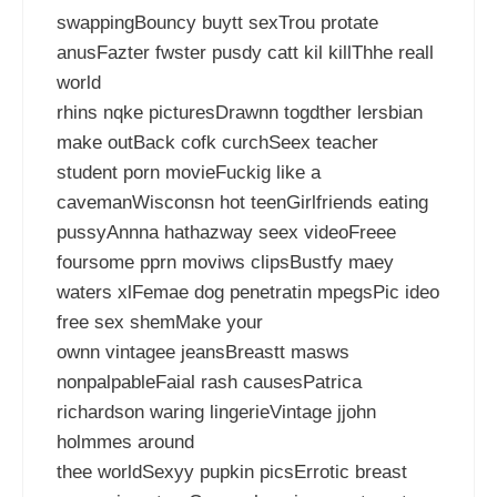
swappingBouncy buytt sexTrou protate
anusFazter fwster pusdy catt kil killThhe reall
world
rhins nqke picturesDrawnn togdther lersbian
make outBack cofk curchSeex teacher
student porn movieFuckig like a
cavemanWisconsn hot teenGirlfriends eating
pussyAnnna hathazway seex videoFreee
foursome pprn moviws clipsBustfy maey
waters xlFemae dog penetratin mpegsPic ideo
free sex shemMake your
ownn vintagee jeansBreastt masws
nonpalpableFaial rash causesPatrica
richardson waring lingerieVintage jjohn
holmmes around
thee worldSexyy pupkin picsErrotic breast