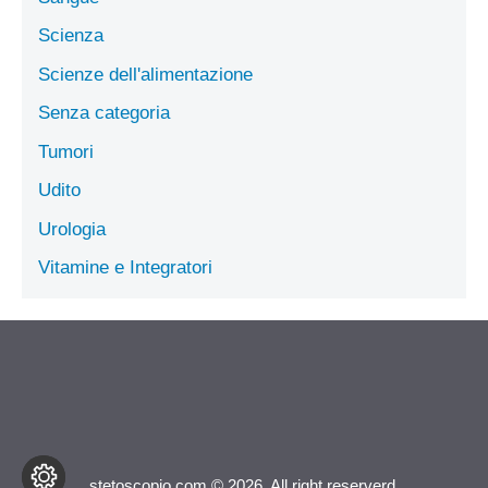
Scienza
Scienze dell'alimentazione
Senza categoria
Tumori
Udito
Urologia
Vitamine e Integratori
stetoscopio.com © 2026. All right reserverd.