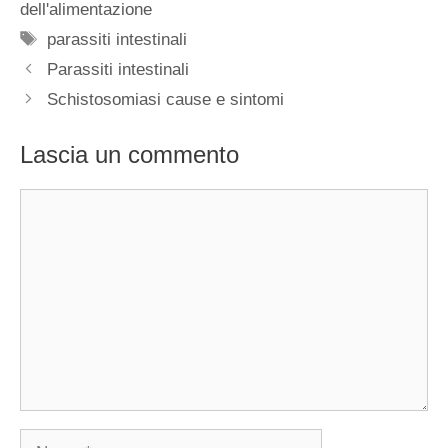
dell'alimentazione
Tag
parassiti intestinali
Parassiti intestinali
Schistosomiasi cause e sintomi
Lascia un commento
Commento
Nome