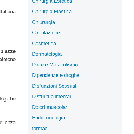
Chirurgia Estetica
Chirurgia Plastica
taliana
Chiururgia
Circolazione
Cosmetica
 piazze
Dermatologia
telefono
Diete e Metabolismo
Dipendenze e droghe
Disfunzioni Sessuali
Disturbi alimentari
logiche
Dolori muscolari
Endocrinologia
cellenza
farmaci