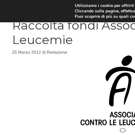
Vai
Utilizziamo i cookie per offrirt
DIETE E METABOLISMO
PSIC
Cliccando sulla pagina, effettua
al
Puoi scoprire di più su quali c
contenuto
Raccolta fondi Assoc
Leucemie
25 Marzo 2012
di
Redazione