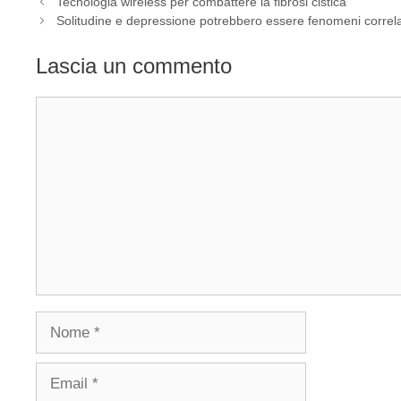
Tecnologia wireless per combattere la fibrosi cistica
Solitudine e depressione potrebbero essere fenomeni correla
Lascia un commento
Commento
Nome
Email