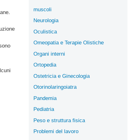
muscoli
iane.
Neurologia
duzione
Oculistica
Omeopatia e Terapie Olistiche
ssono
Organi interni
Ortopedia
lcuni
Ostetricia e Ginecologia
Otorinolaringoiatra
Pandemia
Pediatria
Peso e struttura fisica
Problemi del lavoro