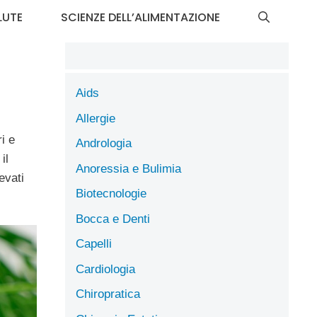
LUTE
SCIENZE DELL’ALIMENTAZIONE
Aids
Allergie
i e
Andrologia
il
Anoressia e Bulimia
evati
Biotecnologie
Bocca e Denti
Capelli
Cardiologia
Chiropratica