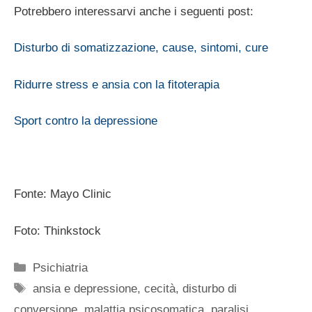
Potrebbero interessarvi anche i seguenti post:
Disturbo di somatizzazione, cause, sintomi, cure
Ridurre stress e ansia con la fitoterapia
Sport contro la depressione
Fonte: Mayo Clinic
Foto: Thinkstock
Categorie
Psichiatria
Tag
ansia e depressione
,
cecità
,
disturbo di
conversione
,
malattia psicosomatica
,
paralisi
,