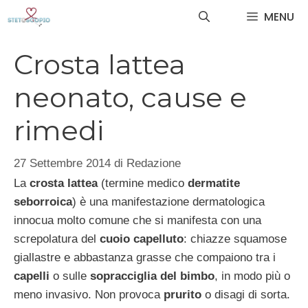
Vai
MENU
al
contenuto
Crosta lattea
neonato, cause e
rimedi
27 Settembre 2014
di
Redazione
La
crosta lattea
(termine medico
dermatite
seborroica
) è una manifestazione dermatologica
innocua molto comune che si manifesta con una
screpolatura del
cuoio capelluto
: chiazze squamose
giallastre e abbastanza grasse che compaiono tra i
capelli
o sulle
sopracciglia del bimbo
, in modo più o
meno invasivo. Non provoca
prurito
o disagi di sorta.