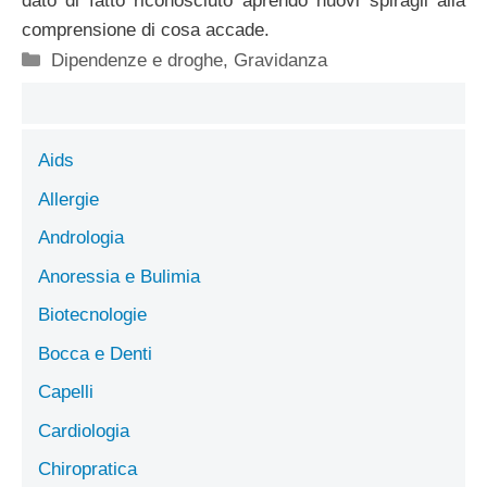
dato di fatto riconosciuto aprendo nuovi spiragli alla
comprensione di cosa accade.
Categorie
Dipendenze e droghe
,
Gravidanza
Aids
Allergie
Andrologia
Anoressia e Bulimia
Biotecnologie
Bocca e Denti
Capelli
Cardiologia
Chiropratica