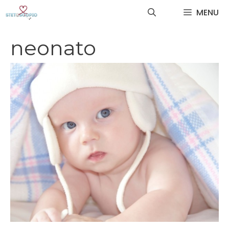
Vai
MENU
al
contenuto
neonato