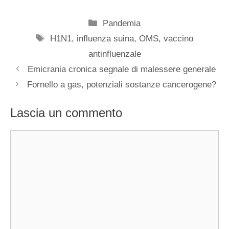
Categorie
Pandemia
Tag
H1N1
,
influenza suina
,
OMS
,
vaccino
antinfluenzale
Emicrania cronica segnale di malessere generale
Fornello a gas, potenziali sostanze cancerogene?
Lascia un commento
Commento