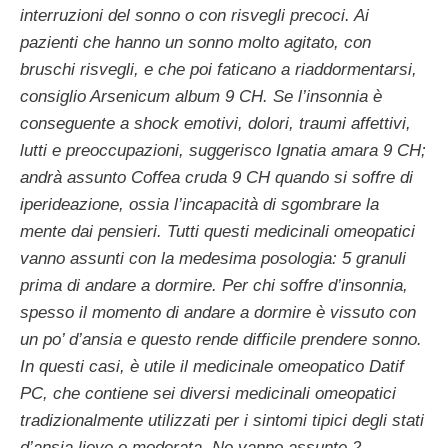
interruzioni del sonno o con risvegli precoci. Ai
pazienti che hanno un sonno molto agitato, con
bruschi risvegli, e che poi faticano a riaddormentarsi,
consiglio Arsenicum album 9 CH. Se l’insonnia è
conseguente a shock emotivi, dolori, traumi affettivi,
lutti e preoccupazioni, suggerisco Ignatia amara 9 CH;
andrà assunto Coffea cruda 9 CH quando si soffre di
iperideazione, ossia l’incapacità di sgombrare la
mente dai pensieri. Tutti questi medicinali omeopatici
vanno assunti con la medesima posologia: 5 granuli
prima di andare a dormire. Per chi soffre d’insonnia,
spesso il momento di andare a dormire è vissuto con
un po’ d’ansia e questo rende difficile prendere sonno.
In questi casi, è utile il medicinale omeopatico Datif
PC, che contiene sei diversi medicinali omeopatici
tradizionalmente utilizzati per i sintomi tipici degli stati
d’ansia lieve o moderata. Ne vanno assunte 2