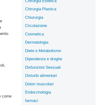
Chirurgia Estetica
Chirurgia Plastica
Chiururgia
ar
Circolazione
a
mento
Cosmetica
Dermatologia
Diete e Metabolismo
Dipendenze e droghe
oli,
Disfunzioni Sessuali
Disturbi alimentari
Dolori muscolari
Endocrinologia
re come
farmaci