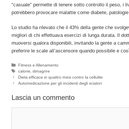
“casuale” permette di tenere sotto controllo il peso, i l
potrebbero provocare malattie come diabete, patologie 
Lo studio ha rilevato che il 43% della gente che svolgev
migliori di chi effettuava esercizi di lunga durata. Il d
muoversi qualora disponibili, invitando la gente a cam
preferire le scale all’ascensore quando possibile e co
Categorie
Fitness e Allenamento
Tag
calorie
,
dimagrire
Dieta efficace in quattro mesi contro la cellulite
Automedicazione per gli incidenti degli sciatori
Lascia un commento
Commento