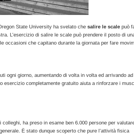
a Oregon State University ha svelato che
salire le scale
può f
ra. L’esercizio di salire le scale può prendere il posto di un
e le occasioni che capitano durante la giornata per fare movi
nuti ogni giorno, aumentando di volta in volta ed arrivando ad
sto esercizio completamente gratuito aiuta a rinforzare i musc
uoi colleghi, ha preso in esame ben 6.000 persone per valuta
 generale. È stato dunque scoperto che pure l’attività fisica