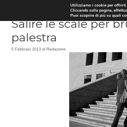
Vai
Utilizziamo i cookie per offrirt
DIETE E METABOLISMO
PSIC
Cliccando sulla pagina, effettua
al
Puoi scoprire di più su quali c
contenuto
Salire le scale per b
palestra
5 Febbraio 2013
di
Redazione