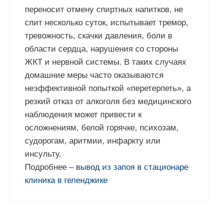
переносит отмену спиртных напитков, не
спит несколько суток, испытывает тремор,
тревожность, скачки давления, боли в
области сердца, нарушения со стороны
ЖКТ и нервной системы. В таких случаях
домашние меры часто оказываются
неэффективной попыткой «перетерпеть», а
резкий отказ от алкоголя без медицинского
наблюдения может привести к
осложнениям, белой горячке, психозам,
судорогам, аритмии, инфаркту или
инсульту.
Подробнее –
вывод из запоя в стационаре
клиника в геленджике