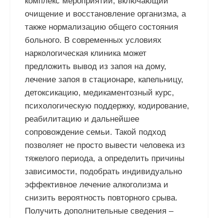
комплекс мероприятий, включающий
очищение и восстановление организма, а
также нормализацию общего состояния
больного. В современных условиях
наркологическая клиника может
предложить вывод из запоя на дому,
лечение запоя в стационаре, капельницу,
детоксикацию, медикаментозный курс,
психологическую поддержку, кодирование,
реабилитацию и дальнейшее
сопровождение семьи. Такой подход
позволяет не просто вывести человека из
тяжелого периода, а определить причины
зависимости, подобрать индивидуально
эффективное лечение алкоголизма и
снизить вероятность повторного срыва.
Получить дополнительные сведения –