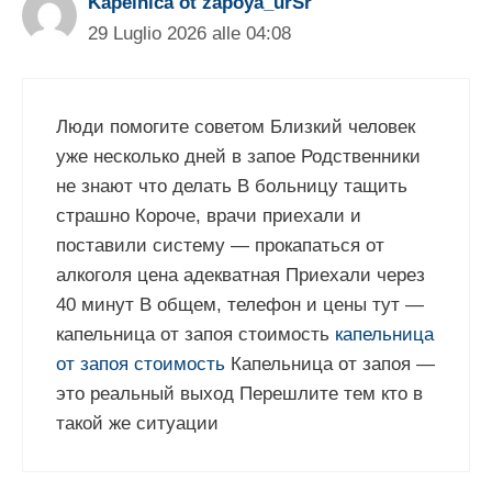
Kapelnica ot zapoya_urSr
29 Luglio 2026 alle 04:08
Люди помогите советом Близкий человек
уже несколько дней в запое Родственники
не знают что делать В больницу тащить
страшно Короче, врачи приехали и
поставили систему — прокапаться от
алкоголя цена адекватная Приехали через
40 минут В общем, телефон и цены тут —
капельница от запоя стоимость
капельница
от запоя стоимость
Капельница от запоя —
это реальный выход Перешлите тем кто в
такой же ситуации