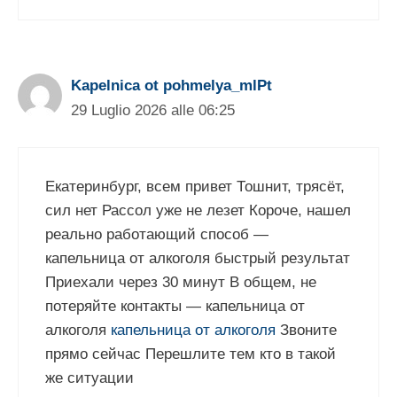
Kapelnica ot pohmelya_mlPt
29 Luglio 2026 alle 06:25
Екатеринбург, всем привет Тошнит, трясёт,
сил нет Рассол уже не лезет Короче, нашел
реально работающий способ —
капельница от алкоголя быстрый результат
Приехали через 30 минут В общем, не
потеряйте контакты — капельница от
алкоголя
капельница от алкоголя
Звоните
прямо сейчас Перешлите тем кто в такой
же ситуации