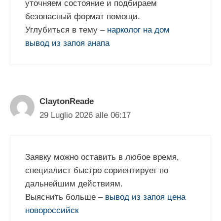
уточняем состояние и подбираем
безопасный формат помощи.
Углубиться в тему –
нарколог на дом
вывод из запоя анапа
ClaytonReade
29 Luglio 2026 alle 06:17
Заявку можно оставить в любое время,
специалист быстро сориентирует по
дальнейшим действиям.
Выяснить больше –
вывод из запоя цена
новороссийск