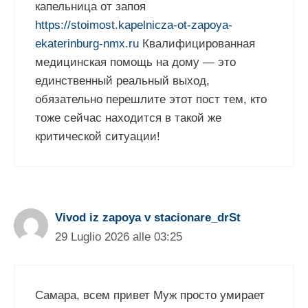
капельница от запоя
https://stoimost.kapelnicza-ot-zapoya-
ekaterinburg-nmx.ru
Квалифицированная
медицинская помощь на дому — это
единственный реальный выход,
обязательно перешлите этот пост тем, кто
тоже сейчас находится в такой же
критической ситуации!
Vivod iz zapoya v stacionare_drSt
29 Luglio 2026 alle 03:25
Самара, всем привет Муж просто умирает