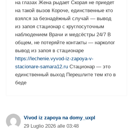
на глазах Жена рыдает Скорая не приедет
на такой вызов Короче, единственные кто
взялся за безнадёжный случай — вывод
из запоя стационар с круглосуточным
наблюдением Врачи и медсёстры 24/7 В
общем, не потеряйте контакты — нарколог
вывод из запоя в стационаре
https://lechenie.vyvod-iz-zapoya-v-
stacionare-samara12.ru
Стационар — это
единственный выход Перешлите тем кто в
беде
Vivod iz zapoya na domy_uxpl
29 Luglio 2026 alle 03:48