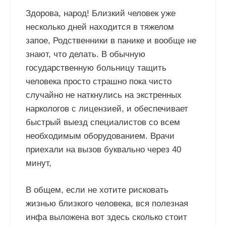
Здорова, народ! Близкий человек уже
несколько дней находится в тяжелом
запое, Родственники в панике и вообще не
знают, что делать. В обычную
государственную больницу тащить
человека просто страшно пока чисто
случайно не наткнулись на экстренных
наркологов с лицензией, и обеспечивает
быстрый выезд специалистов со всем
необходимым оборудованием. Врачи
приехали на вызов буквально через 40
минут,
В общем, если не хотите рисковать
жизнью близкого человека, вся полезная
инфа выложена вот здесь сколько стоит