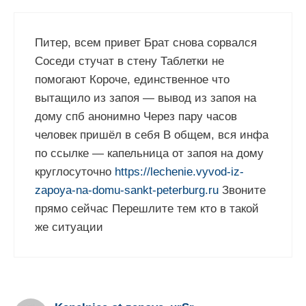
Питер, всем привет Брат снова сорвался
Соседи стучат в стену Таблетки не
помогают Короче, единственное что
вытащило из запоя — вывод из запоя на
дому спб анонимно Через пару часов
человек пришёл в себя В общем, вся инфа
по ссылке — капельница от запоя на дому
круглосуточно
https://lechenie.vyvod-iz-
zapoya-na-domu-sankt-peterburg.ru
Звоните
прямо сейчас Перешлите тем кто в такой
же ситуации